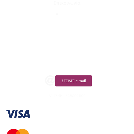
Επικοινωνία
210 2911694
sales@linohome.gr
ΑΡ. ΓΕΜΗ: 132380001000
Επικοινωνία
ΚΑΛΕΣΤΕ ΜΑΣ
ΣΤΕΙΛΤΕ e-mail
ΑΡ. ΓΕΜΗ: 132380001000