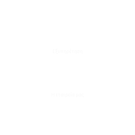
Οι Παραγγελίες μου
Τρόποι Αποστολής - Πληρωμής
Πολιτική Επιστροφών
Έξοδα Μεταφορικών
Εξυπηρέτηση
Καταστήματα
Επικοινωνία
Φόρμα Υπαναχώρησης
Η εταιρεία μας
Για εμάς
Ευκαιρίες Καριέρας
Όροι Χρήσης & Συναλλαγής