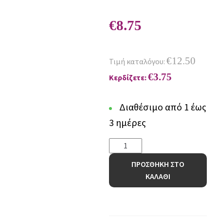
€
8.75
€
12.50
Τιμή καταλόγου:
€
3.75
Κερδίζετε:
Διαθέσιμο από 1 έως
3 ημέρες
Ποδιά
κουζίνας
ΠΡΟΣΘΗΚΗ ΣΤΟ
TATI
ΚΑΛΑΘΙ
80x60
TAT15
ποσότητα