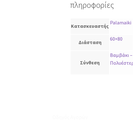
πληροφορίες
Palamaiki
Κατασκευαστής
60×80
Διάσταση
Βαμβάκι –
Σύνθεση
Πολυέστερ
Οδηγός Αγορών
Ο Λογαριασμός μου
Το Καλάθι μου