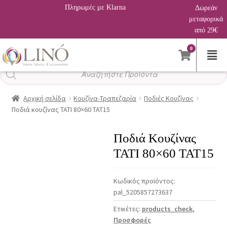
Πληρωμές με Klarna
Δωρεάν
μεταφορικά
από 29€
0
Αναζήτηση
προϊόντων
Αρχική σελίδα
Κουζίνα-Τραπεζαρία
Ποδιές Κουζίνας
Ποδιά κουζίνας TATI 80×60 TAT15
Ποδιά Κουζίνας
TATI 80×60 TAT15
Κωδικός προϊόντος:
pal_5205857273637
Ετικέτες:
products_check
,
Προσφορές