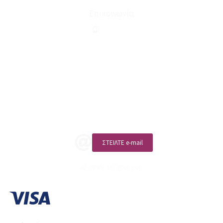
Επικοινωνία
210 2911694
sales@linohome.gr
ΑΡ. ΓΕΜΗ: 132380001000
Επικοινωνία
ΚΑΛΕΣΤΕ ΜΑΣ
ΣΤΕΙΛΤΕ e-mail
ΑΡ. ΓΕΜΗ: 132380001000