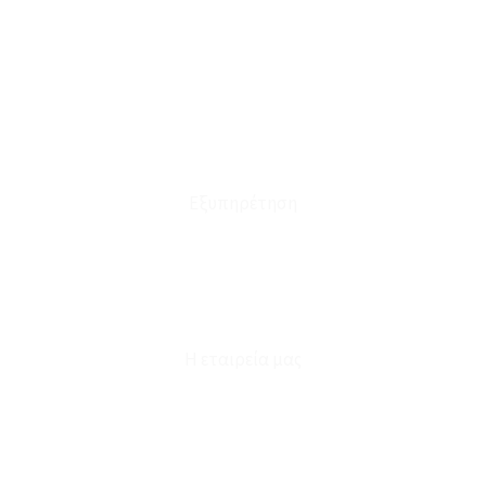
Το Καλάθι μου
Οι Παραγγελίες μου
Τρόποι Αποστολής - Πληρωμής
Πολιτική Επιστροφών
Έξοδα Μεταφορικών
Εξυπηρέτηση
Καταστήματα
Επικοινωνία
Φόρμα Υπαναχώρησης
Η εταιρεία μας
Για εμάς
Ευκαιρίες Καριέρας
Όροι Χρήσης & Συναλλαγής