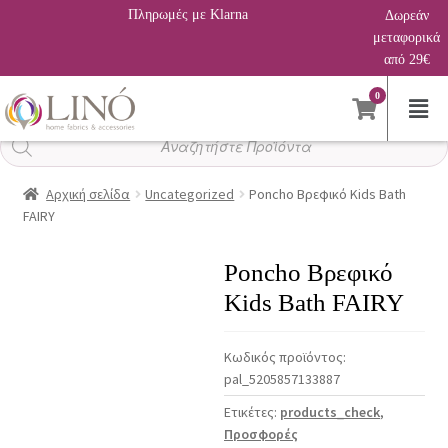
Πληρωμές με Klarna
Δωρεάν
μεταφορικά
από 29€
0
Αναζήτηση
προϊόντων
Αρχική σελίδα
Uncategorized
Poncho Βρεφικό Kids Bath
FAIRY
Poncho Βρεφικό
Kids Bath FAIRY
Κωδικός προϊόντος:
pal_5205857133887
Ετικέτες:
products_check
,
Προσφορές