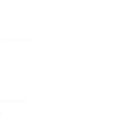
Επικοινωνία
Φόρμα Υπαναχώρησης
Η εταιρεία μας
Για εμάς
Ευκαιρίες Καριέρας
Όροι Χρήσης & Συναλλαγής
Επικοινωνία
210 2911694
sales@linohome.gr