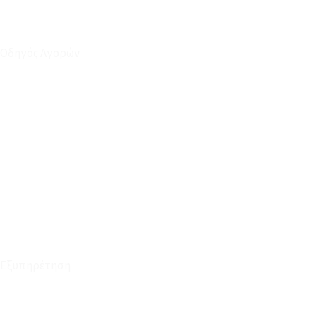
Οδηγός Αγορών
Ο Λογαριασμός μου
Το Καλάθι μου
Οι Παραγγελίες μου
Τρόποι Αποστολής - Πληρωμής
Πολιτική Επιστροφών
Έξοδα Μεταφορικών
Εξυπηρέτηση
Καταστήματα