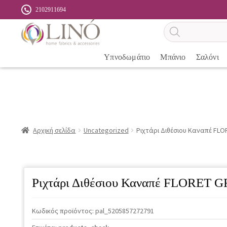
2102911694
Αναζήτηση
προϊόντων
Υπνοδωμάτιο
Μπάνιο
Σαλόνι
Αρχική σελίδα
Uncategorized
Ριχτάρι Διθέσιου Καναπέ FLO
Ριχτάρι Διθέσιου Καναπέ FLORET 
Κωδικός προϊόντος:
pal_5205857272791