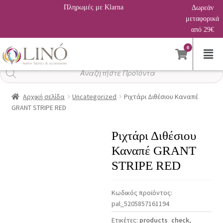
Πληρωμές με Klarna
Δωρεάν
μεταφορικά
από 29€
0
Αναζήτηση
προϊόντων
Αρχική σελίδα
Uncategorized
Ριχτάρι Διθέσιου Καναπέ
GRANT STRIPE RED
Ριχτάρι Διθέσιου
Καναπέ GRANT
STRIPE RED
Κωδικός προϊόντος:
pal_5205857161194
Ετικέτες:
products_check
,