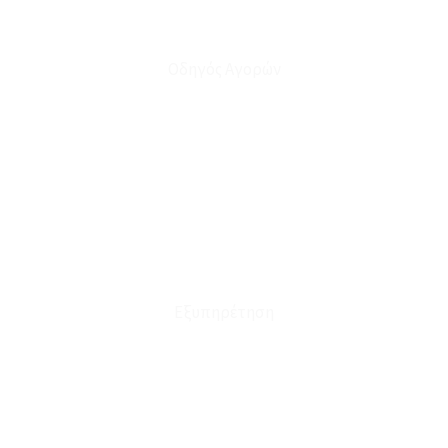
Οδηγός Αγορών
Ο Λογαριασμός μου
Το Καλάθι μου
Οι Παραγγελίες μου
Τρόποι Αποστολής - Πληρωμής
Πολιτική Επιστροφών
Έξοδα Μεταφορικών
Εξυπηρέτηση
Καταστήματα
Επικοινωνία
Φόρμα Υπαναχώρησης