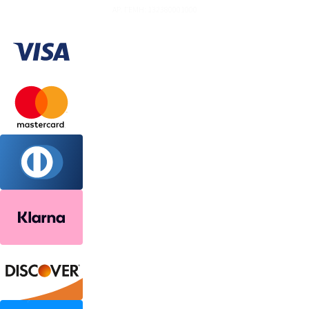
ΑΡ. ΓΕΜΗ: 132380001000