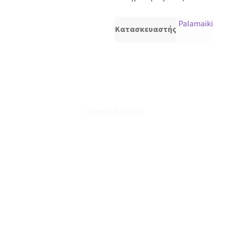
Palamaiki
Κατασκευαστής
Οδηγός Αγορών
Ο Λογαριασμός μου
Το Καλάθι μου
Οι Παραγγελίες μου
Τρόποι Αποστολής - Πληρωμής
Πολιτική Επιστροφών
Έξοδα Μεταφορικών