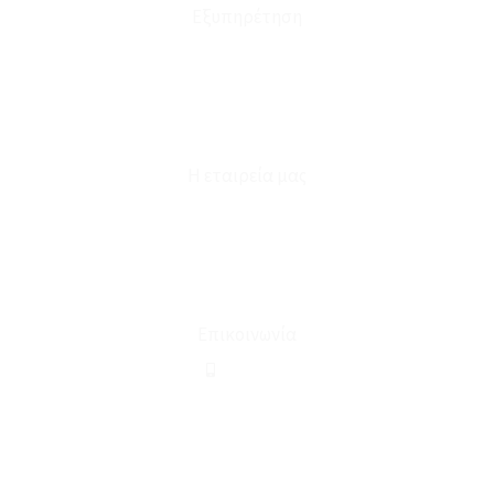
Εξυπηρέτηση
Καταστήματα
Επικοινωνία
Φόρμα Υπαναχώρησης
Η εταιρεία μας
Για εμάς
Ευκαιρίες Καριέρας
Όροι Χρήσης & Συναλλαγής
Επικοινωνία
210 2911694
sales@linohome.gr
ΑΡ. ΓΕΜΗ: 132380001000
Επικοινωνία