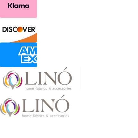
2026 LinoHome
Powered by:
nevma.gr