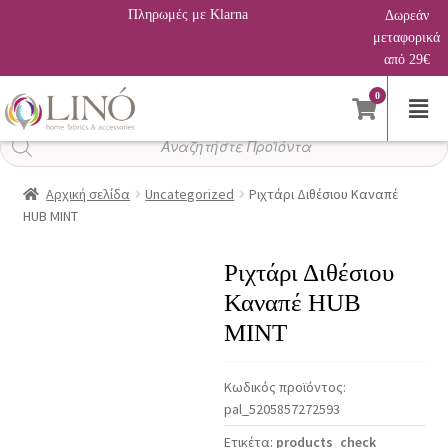
Πληρωμές με Klarna
Δωρεάν
μεταφορικά
από 29€
0
Αναζήτηση
προϊόντων
Αρχική σελίδα
Uncategorized
Ριχτάρι Διθέσιου Καναπέ
HUB MINT
Ριχτάρι Διθέσιου
Καναπέ HUB
MINT
Κωδικός προϊόντος:
pal_5205857272593
Ετικέτα:
products_check