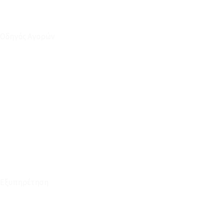
Οδηγός Αγορών
Ο Λογαριασμός μου
Το Καλάθι μου
Οι Παραγγελίες μου
Τρόποι Αποστολής - Πληρωμής
Πολιτική Επιστροφών
Έξοδα Μεταφορικών
Εξυπηρέτηση
Καταστήματα