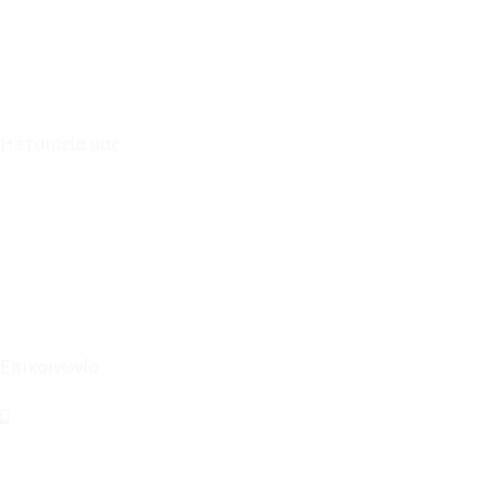
Επικοινωνία
Φόρμα Υπαναχώρησης
Η εταιρεία μας
Για εμάς
Ευκαιρίες Καριέρας
Όροι Χρήσης & Συναλλαγής
Επικοινωνία
210 2911694
sales@linohome.gr