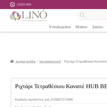
2102911694
Αναζήτηση
προϊόντων
Υπνοδωμάτιο
Μπάνιο
Σαλόνι
Αρχική σελίδα
Uncategorized
Ριχτάρι Τετραθέσιου Καναπέ 
Ριχτάρι Τετραθέσιου Καναπέ HUB B
Κωδικός προϊόντος:
pal_5205857272494