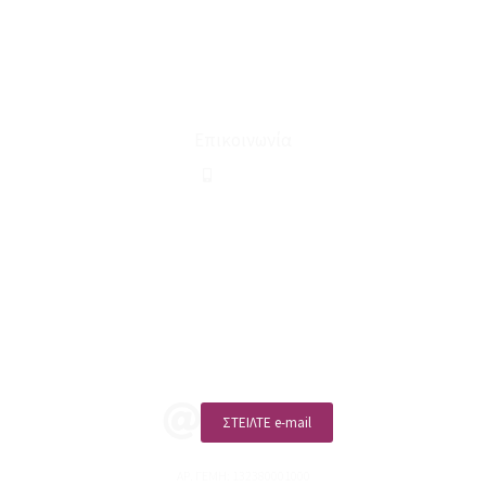
Για εμάς
Ευκαιρίες Καριέρας
Όροι Χρήσης & Συναλλαγής
Επικοινωνία
210 2911694
sales@linohome.gr
ΑΡ. ΓΕΜΗ: 132380001000
Επικοινωνία
ΚΑΛΕΣΤΕ ΜΑΣ
ΣΤΕΙΛΤΕ e-mail
ΑΡ. ΓΕΜΗ: 132380001000