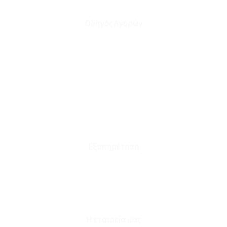
Οδηγός Αγορών
Ο Λογαριασμός μου
Το Καλάθι μου
Οι Παραγγελίες μου
Τρόποι Αποστολής - Πληρωμής
Πολιτική Επιστροφών
Έξοδα Μεταφορικών
Εξυπηρέτηση
Καταστήματα
Επικοινωνία
Φόρμα Υπαναχώρησης
Η εταιρεία μας