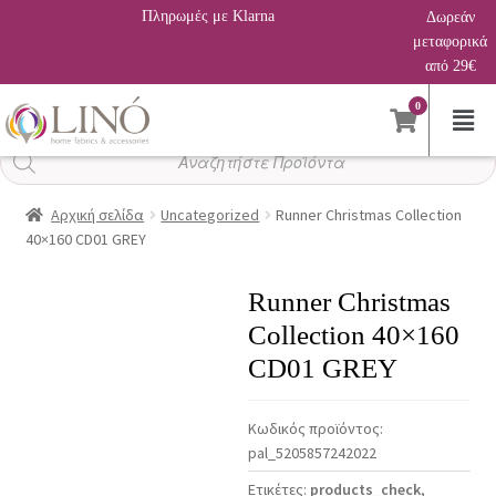
Πληρωμές με Klarna
Δωρεάν
μεταφορικά
από 29€
0
Αναζήτηση
προϊόντων
Αρχική σελίδα
Uncategorized
Runner Christmas Collection
40×160 CD01 GREY
Runner Christmas
Collection 40×160
CD01 GREY
Κωδικός προϊόντος:
pal_5205857242022
Ετικέτες:
products_check
,