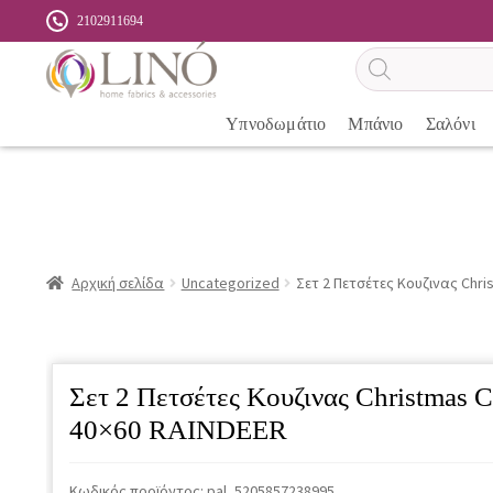
2102911694
Αναζήτηση
προϊόντων
Υπνοδωμάτιο
Μπάνιο
Σαλόνι
Αρχική σελίδα
Uncategorized
Σετ 2 Πετσέτες Κουζινας Chri
Σετ 2 Πετσέτες Κουζινας Christmas C
40×60 RAINDEER
Κωδικός προϊόντος:
pal_5205857238995