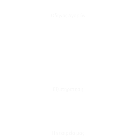
Οδηγός Αγορών
Ο Λογαριασμός μου
Το Καλάθι μου
Οι Παραγγελίες μου
Τρόποι Αποστολής - Πληρωμής
Πολιτική Επιστροφών
Έξοδα Μεταφορικών
Εξυπηρέτηση
Καταστήματα
Επικοινωνία
Φόρμα Υπαναχώρησης
Η εταιρεία μας