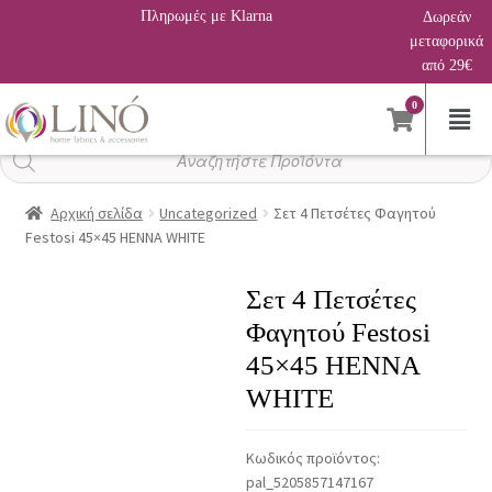
Πληρωμές με Klarna
Δωρεάν
μεταφορικά
από 29€
0
Αναζήτηση
προϊόντων
Αρχική σελίδα
Uncategorized
Σετ 4 Πετσέτες Φαγητού
Festosi 45×45 HENNA WHITE
Σετ 4 Πετσέτες
Φαγητού Festosi
45×45 HENNA
WHITE
Κωδικός προϊόντος:
pal_5205857147167