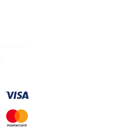
Για εμάς
Ευκαιρίες Καριέρας
Όροι Χρήσης & Συναλλαγής
Επικοινωνία
210 2911694
sales@linohome.gr