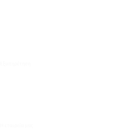
Οι Παραγγελίες μου
Τρόποι Αποστολής - Πληρωμής
Πολιτική Επιστροφών
Έξοδα Μεταφορικών
Εξυπηρέτηση
Καταστήματα
Επικοινωνία
Φόρμα Υπαναχώρησης
Η εταιρεία μας