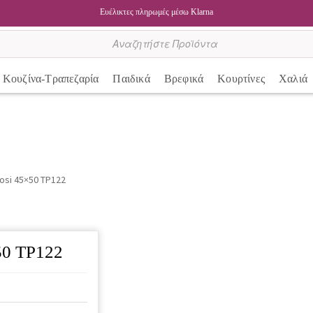
Ευέλικτες πληρωμές μέσω Klarna
Κουζίνα-Τραπεζαρία
Παιδικά
Βρεφικά
Κουρτίνες
Χαλιά
osi 45×50 TP122
50 TP122