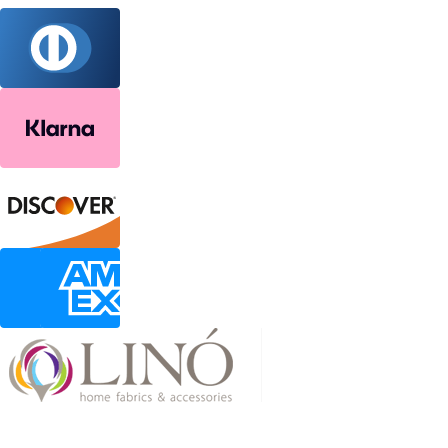
2026 LinoHome
Powered by: nevma.gr