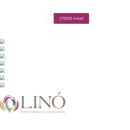
ΣΤΕΙΛΤΕ e-mail
ΑΡ. ΓΕΜΗ: 132380001000
2026 LinoHome
Powered by:
nevma.gr