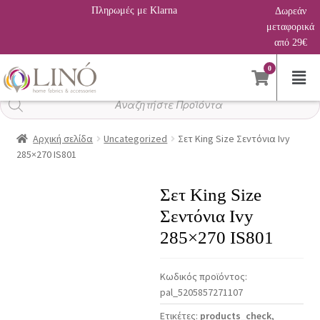
Πληρωμές με Klarna
Δωρεάν
μεταφορικά
από 29€
0
Αναζήτηση
προϊόντων
Αρχική σελίδα
Uncategorized
Σετ King Size Σεντόνια Ivy
285×270 IS801
Σετ King Size
Σεντόνια Ivy
285×270 IS801
Κωδικός προϊόντος:
pal_5205857271107
Ετικέτες:
products_check
,