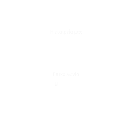
Επικοινωνία
Φόρμα Υπαναχώρησης
Η εταιρεία μας
Για εμάς
Ευκαιρίες Καριέρας
Όροι Χρήσης & Συναλλαγής
Επικοινωνία
210 2911694
sales@linohome.gr
ΑΡ. ΓΕΜΗ: 132380001000
Επικοινωνία
ΚΑΛΕΣΤΕ ΜΑΣ