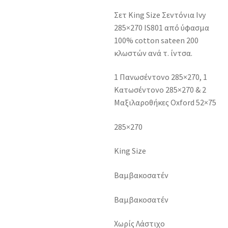
Σετ King Size Σεντόνια Ivy
285×270 IS801 από ύφασμα
100% cotton sateen 200
κλωστών ανά τ. ίντσα.
1 Πανωσέντονο 285×270, 1
Κατωσέντονο 285×270 & 2
Μαξιλαροθήκες Oxford 52×75
285×270
King Size
Βαμβακοσατέν
Βαμβακοσατέν
Χωρίς Λάστιχο