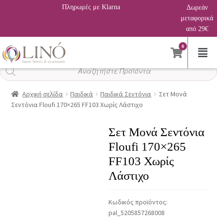
Πληρωμές με Klarna
Δωρεάν
μεταφορικά
από 29€
0
Αναζήτηση
προϊόντων
Αρχική σελίδα
Παιδικά
Παιδικά Σεντόνια
Σετ Μονά
Σεντόνια Floufi 170×265 FF103 Χωρίς Λάστιχο
Σετ Μονά Σεντόνια
Floufi 170×265
FF103 Χωρίς
Λάστιχο
Κωδικός προϊόντος:
pal_5205857268008