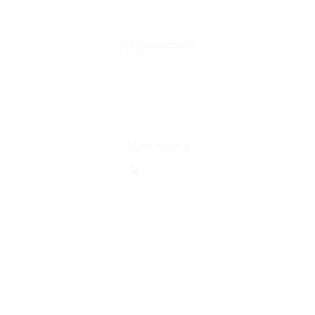
Φόρμα Υπαναχώρησης
Η εταιρεία μας
Για εμάς
Ευκαιρίες Καριέρας
Όροι Χρήσης & Συναλλαγής
Επικοινωνία
210 2911694
sales@linohome.gr
ΑΡ. ΓΕΜΗ: 132380001000
Επικοινωνία
ΚΑΛΕΣΤΕ ΜΑΣ