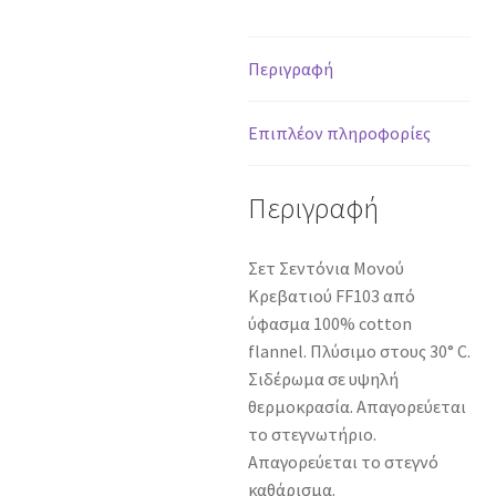
FF103
Χωρίς
Λάστιχο
Περιγραφή
ποσότητα
Επιπλέον πληροφορίες
Περιγραφή
Σετ Σεντόνια Μονού
Κρεβατιού FF103 από
ύφασμα 100% cotton
flannel. Πλύσιμο στους 30° C.
Σιδέρωμα σε υψηλή
θερμοκρασία. Απαγορεύεται
το στεγνωτήριο.
Απαγορεύεται το στεγνό
καθάρισμα.