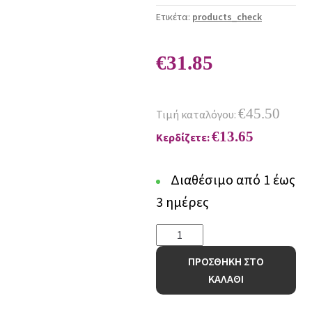
Ετικέτα:
products_check
€
31.85
€
45.50
Τιμή καταλόγου:
€
13.65
Κερδίζετε:
Διαθέσιμο από 1 έως
3 ημέρες
Σετ
Μονά
ΠΡΟΣΘΗΚΗ ΣΤΟ
Σεντόνια
ΚΑΛΑΘΙ
Floufi
170x265