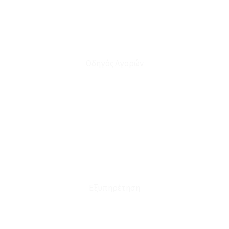
Οδηγός Αγορών
Ο Λογαριασμός μου
Το Καλάθι μου
Οι Παραγγελίες μου
Τρόποι Αποστολής - Πληρωμής
Πολιτική Επιστροφών
Έξοδα Μεταφορικών
Εξυπηρέτηση
Καταστήματα
Επικοινωνία