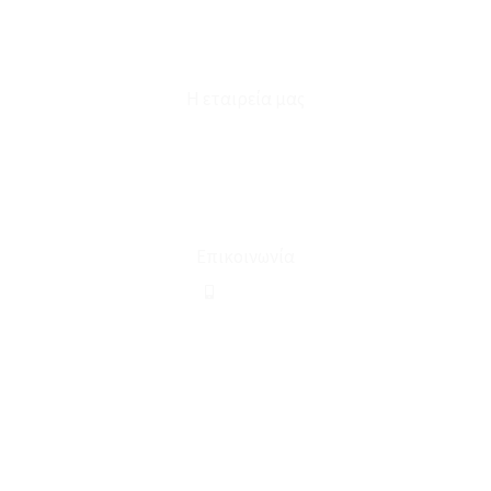
Επικοινωνία
Φόρμα Υπαναχώρησης
Η εταιρεία μας
Για εμάς
Ευκαιρίες Καριέρας
Όροι Χρήσης & Συναλλαγής
Επικοινωνία
210 2911694
sales@linohome.gr
ΑΡ. ΓΕΜΗ: 132380001000
Επικοινωνία
ΚΑΛΕΣΤΕ ΜΑΣ