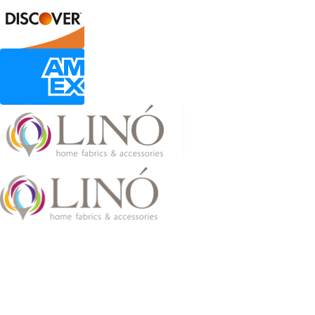
2026 LinoHome
Powered by:
nevma.gr