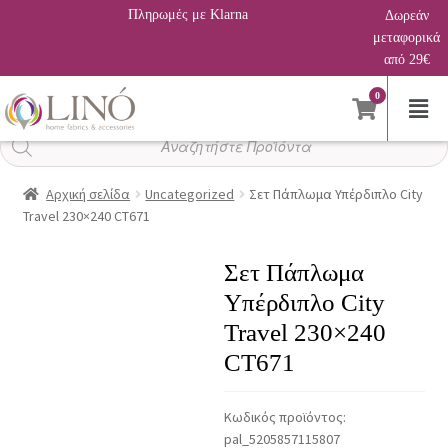
Πληρωμές με Klarna
Δωρεάν
μεταφορικά
από 29€
0
Αναζήτηση
προϊόντων
Αρχική σελίδα
Uncategorized
Σετ Πάπλωμα Υπέρδιπλο City
Travel 230×240 CT671
Σετ Πάπλωμα
Υπέρδιπλο City
Travel 230×240
CT671
Κωδικός προϊόντος:
pal_5205857115807