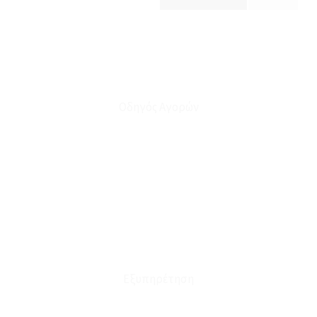
Οδηγός Αγορών
Ο Λογαριασμός μου
Το Καλάθι μου
Οι Παραγγελίες μου
Τρόποι Αποστολής - Πληρωμής
Πολιτική Επιστροφών
Έξοδα Μεταφορικών
Εξυπηρέτηση
Καταστήματα