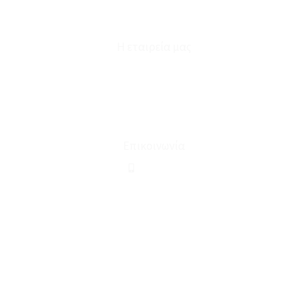
Φόρμα Υπαναχώρησης
Η εταιρεία μας
Για εμάς
Ευκαιρίες Καριέρας
Όροι Χρήσης & Συναλλαγής
Επικοινωνία
210 2911694
sales@linohome.gr
ΑΡ. ΓΕΜΗ: 132380001000
Επικοινωνία
ΚΑΛΕΣΤΕ ΜΑΣ