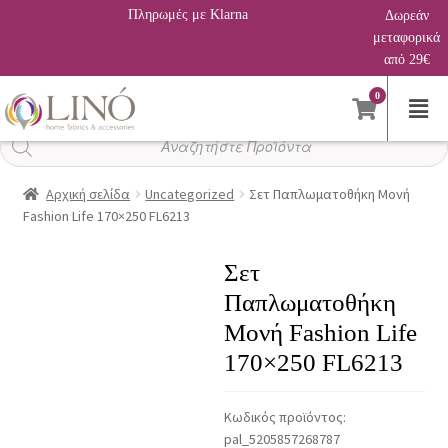
Πληρωμές με Klarna
Δωρεάν
μεταφορικά
από 29€
0
Αναζήτηση
προϊόντων
Αρχική σελίδα
Uncategorized
Σετ Παπλωματοθήκη Μονή
Fashion Life 170×250 FL6213
Σετ
Παπλωματοθήκη
Μονή Fashion Life
170×250 FL6213
Κωδικός προϊόντος:
pal_5205857268787