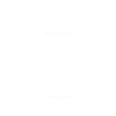
Οδηγός Αγορών
Ο Λογαριασμός μου
Το Καλάθι μου
Οι Παραγγελίες μου
Τρόποι Αποστολής - Πληρωμής
Πολιτική Επιστροφών
Έξοδα Μεταφορικών
Εξυπηρέτηση
Καταστήματα
Επικοινωνία