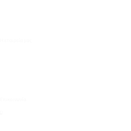
Επικοινωνία
Φόρμα Υπαναχώρησης
Η εταιρεία μας
Για εμάς
Ευκαιρίες Καριέρας
Όροι Χρήσης & Συναλλαγής
Επικοινωνία
210 2911694
sales@linohome.gr