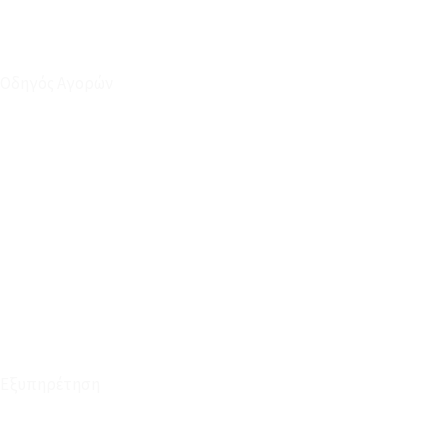
Οδηγός Αγορών
Ο Λογαριασμός μου
Το Καλάθι μου
Οι Παραγγελίες μου
Τρόποι Αποστολής - Πληρωμής
Πολιτική Επιστροφών
Έξοδα Μεταφορικών
Εξυπηρέτηση
Καταστήματα