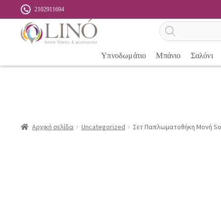
2102911694
Αναζήτηση
προϊόντων
Υπνοδωμάτιο
Μπάνιο
Σαλόνι
Αρχική σελίδα
Uncategorized
Σετ Παπλωματοθήκη Μονή So