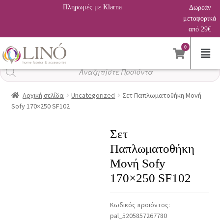
Πληρωμές με Klarna
Δωρεάν
μεταφορικά
από 29€
0
Αναζήτηση
προϊόντων
Αρχική σελίδα
Uncategorized
Σετ Παπλωματοθήκη Μονή
Sofy 170×250 SF102
Σετ
Παπλωματοθήκη
Μονή Sofy
170×250 SF102
Κωδικός προϊόντος:
pal_5205857267780