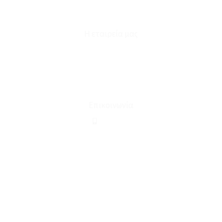
Φόρμα Υπαναχώρησης
Η εταιρεία μας
Για εμάς
Ευκαιρίες Καριέρας
Όροι Χρήσης & Συναλλαγής
Επικοινωνία
210 2911694
sales@linohome.gr
ΑΡ. ΓΕΜΗ: 132380001000
Επικοινωνία
ΚΑΛΕΣΤΕ ΜΑΣ