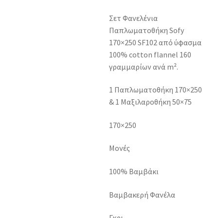
Σετ Φανελένια
Παπλωματοθήκη Sofy
170×250 SF102 από ύφασμα
100% cotton flannel 160
γραμμαρίων ανά m².
1 Παπλωματοθήκη 170×250
& 1 Μαξιλαροθήκη 50×75
170×250
Μονές
100% Βαμβάκι
Βαμβακερή Φανέλα
Γκρι