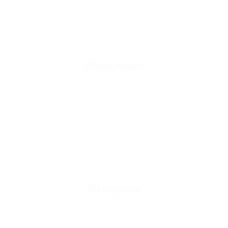
Οδηγός Αγορών
Ο Λογαριασμός μου
Το Καλάθι μου
Οι Παραγγελίες μου
Τρόποι Αποστολής - Πληρωμής
Πολιτική Επιστροφών
Έξοδα Μεταφορικών
Εξυπηρέτηση
Καταστήματα
Επικοινωνία