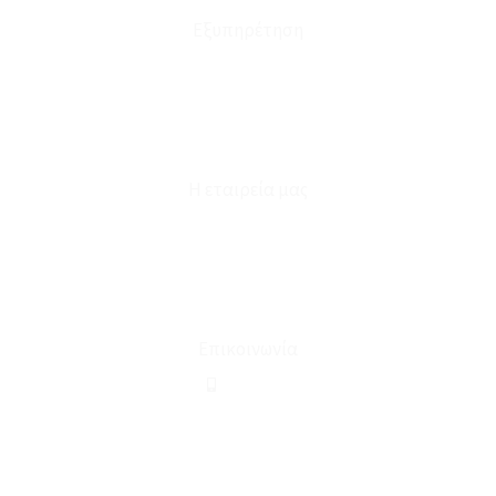
Εξυπηρέτηση
Καταστήματα
Επικοινωνία
Φόρμα Υπαναχώρησης
Η εταιρεία μας
Για εμάς
Ευκαιρίες Καριέρας
Όροι Χρήσης & Συναλλαγής
Επικοινωνία
210 2911694
sales@linohome.gr
ΑΡ. ΓΕΜΗ: 132380001000