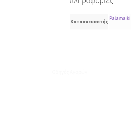
πληροφορίες
Palamaiki
Κατασκευαστής
Οδηγός Αγορών
Ο Λογαριασμός μου
Το Καλάθι μου
Οι Παραγγελίες μου
Τρόποι Αποστολής - Πληρωμής
Πολιτική Επιστροφών
Έξοδα Μεταφορικών