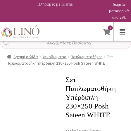
Πληρωμές με Klarna
Δωρεάν
μεταφορικά
από 29€
0
Αναζήτηση
προϊόντων
Αρχική σελίδα
Υπνοδωμάτιο
Παπλωματοθήκες
Σετ
Παπλωματοθήκη Υπέρδιπλη 230×250 Posh Sateen WHITE
Σετ
Παπλωματοθήκη
Υπέρδιπλη
230×250 Posh
Sateen WHITE
Κωδικός προϊόντος: