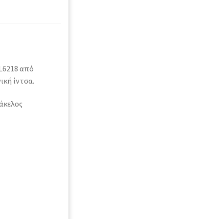
L6218 από
κή ίντσα.
άκελος