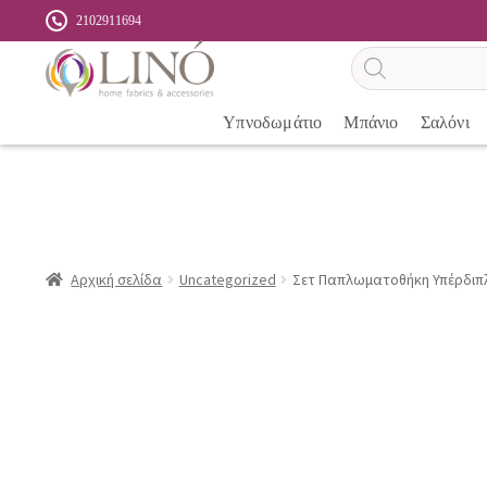
2102911694
Αναζήτηση
προϊόντων
Υπνοδωμάτιο
Μπάνιο
Σαλόνι
Αρχική σελίδα
Uncategorized
Σετ Παπλωματοθήκη Υπέρδιπλη