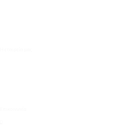
Καταστήματα
Επικοινωνία
Φόρμα Υπαναχώρησης
Η εταιρεία μας
Για εμάς
Ευκαιρίες Καριέρας
Όροι Χρήσης & Συναλλαγής
Επικοινωνία
210 2911694