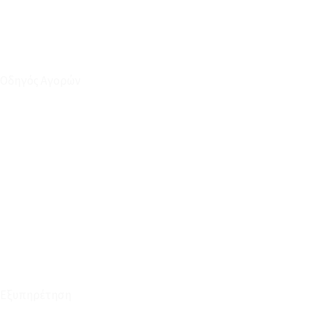
Οδηγός Αγορών
Ο Λογαριασμός μου
Το Καλάθι μου
Οι Παραγγελίες μου
Τρόποι Αποστολής - Πληρωμής
Πολιτική Επιστροφών
Έξοδα Μεταφορικών
Εξυπηρέτηση