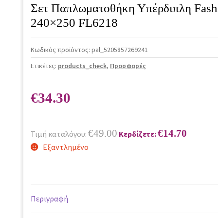
Σετ Παπλωματοθήκη Υπέρδιπλη Fashi
240×250 FL6218
Κωδικός προϊόντος:
pal_5205857269241
Ετικέτες:
products_check
,
Προσφορές
€
34.30
€
49.00
€
14.70
Τιμή καταλόγου:
Κερδίζετε:
|
Εξαντλημένο
Περιγραφή