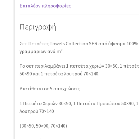
Επιπλέον πληροφορίες
Περιγραφή
Σετ Πετσέτες Towels Collection SER από ύφασμα 100%
γραμμαρίων ανά m².
Το σετ περιλαμβάνει 1 πετσέτα χεριών 30×50, 1 πέτσ
50×90 και 1 πετσέτα λουτρού 70×140.
Διατίθεται σε 5 αποχρώσεις.
1 Πετσέτα Χεριών 30×50, 1 Πετσέτα Προσώπου 50×90, 
Λουτρού 70×140
(30×50, 50×90, 70×140)