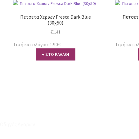
Πετσετα Χεριων Fresca Dark Blue
Πετσετ
(30χ50)
€
1.41
Τιμή καταλόγου: 1.90€
Τιμή καταλ
+ ΣΤΟ ΚΑΛΑΘΙ
Οδηγός Αγορών
Ο Λογαριασμός μου