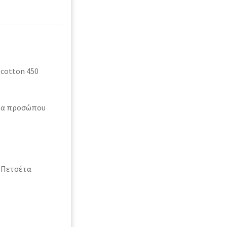
 cotton 450
έτα προσώπου
1 Πετσέτα