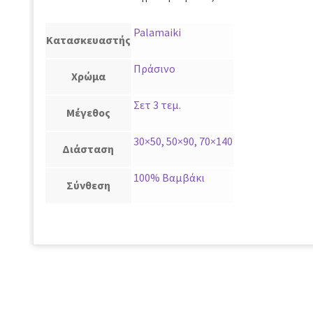
Palamaiki
Κατασκευαστής
Πράσινο
Χρώμα
Σετ 3 τεμ.
Μέγεθος
30×50, 50×90, 70×140
Διάσταση
100% Βαμβάκι
Σύνθεση