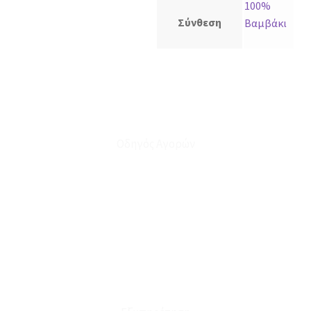
100%
Σύνθεση
Βαμβάκι
Οδηγός Αγορών
Ο Λογαριασμός μου
Το Καλάθι μου
Οι Παραγγελίες μου
Τρόποι Αποστολής - Πληρωμής
Πολιτική Επιστροφών
Έξοδα Μεταφορικών