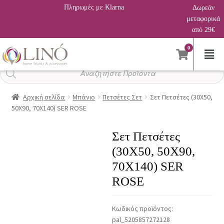
Πληρωμές με Klarna
Δωρεάν
μεταφορικά
από 29€
0
Αναζήτηση
προϊόντων
Αρχική σελίδα
Μπάνιο
Πετσέτες Σετ
Σετ Πετσέτες (30X50,
50X90, 70X140) SER ROSE
Σετ Πετσέτες
(30X50, 50X90,
70X140) SER
ROSE
Κωδικός προϊόντος:
pal_5205857272128