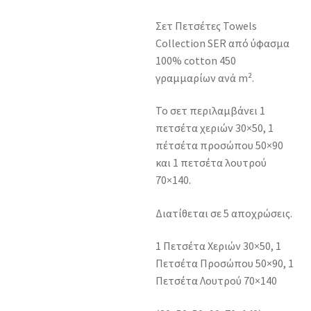
Σετ Πετσέτες Towels
Collection SER από ύφασμα
100% cotton 450
γραμμαρίων ανά m².
Το σετ περιλαμβάνει 1
πετσέτα χεριών 30×50, 1
πέτσέτα προσώπου 50×90
και 1 πετσέτα λουτρού
70×140.
Διατίθεται σε 5 αποχρώσεις.
1 Πετσέτα Χεριών 30×50, 1
Πετσέτα Προσώπου 50×90, 1
Πετσέτα Λουτρού 70×140