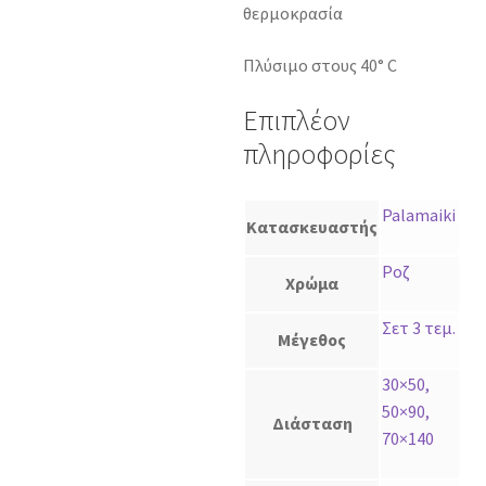
θερμοκρασία
Πλύσιμο στους 40° C
Επιπλέον
πληροφορίες
Palamaiki
Κατασκευαστής
Ροζ
Χρώμα
Σετ 3 τεμ.
Μέγεθος
30×50,
50×90,
Διάσταση
70×140