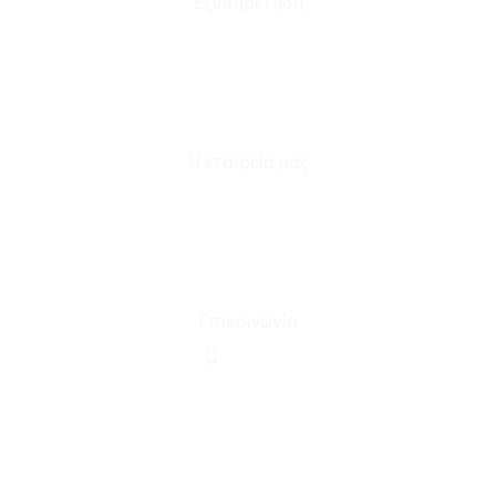
Εξυπηρέτηση
Καταστήματα
Επικοινωνία
Φόρμα Υπαναχώρησης
Η εταιρεία μας
Για εμάς
Ευκαιρίες Καριέρας
Όροι Χρήσης & Συναλλαγής
Επικοινωνία
210 2911694
sales@linohome.gr
ΑΡ. ΓΕΜΗ: 132380001000
Επικοινωνία