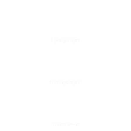
Τρόποι Αποστολής - Πληρωμής
Πολιτική Επιστροφών
Έξοδα Μεταφορικών
Εξυπηρέτηση
Καταστήματα
Επικοινωνία
Φόρμα Υπαναχώρησης
Η εταιρεία μας
Για εμάς
Ευκαιρίες Καριέρας
Όροι Χρήσης & Συναλλαγής
Επικοινωνία