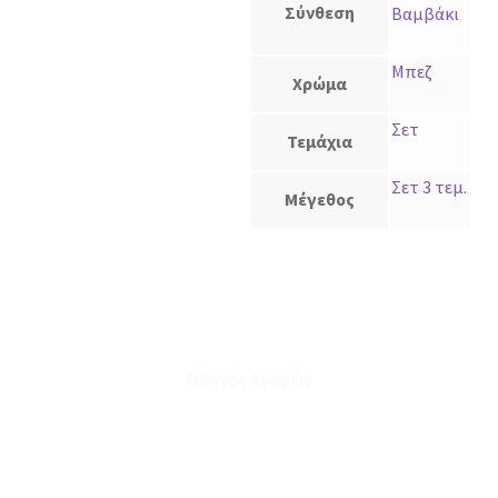
Σύνθεση
Βαμβάκι
Μπεζ
Χρώμα
Σετ
Τεμάχια
Σετ 3 τεμ.
Μέγεθος
Οδηγός Αγορών
Ο Λογαριασμός μου
Το Καλάθι μου
Οι Παραγγελίες μου