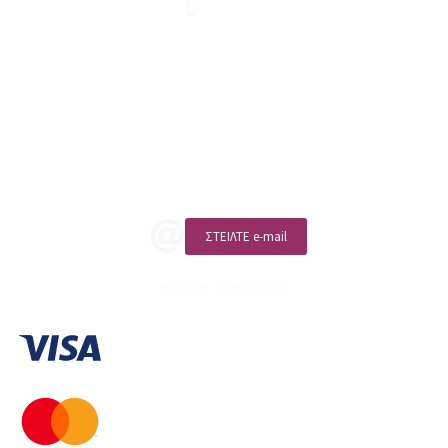
210 2911694
sales@linohome.gr
ΑΡ. ΓΕΜΗ: 132380001000
Επικοινωνία
ΚΑΛΕΣΤΕ ΜΑΣ
ΣΤΕΙΛΤΕ e-mail
ΑΡ. ΓΕΜΗ: 132380001000