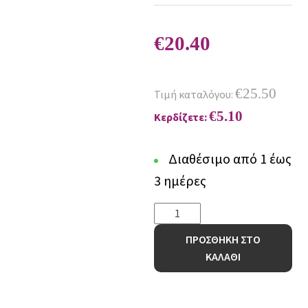
€
20.40
€
25.50
Τιμή καταλόγου:
€
5.10
Κερδίζετε:
Διαθέσιμο από 1 έως
3 ημέρες
Σετ
Πετσετες
ΠΡΟΣΘΗΚΗ ΣΤΟ
Towels
ΚΑΛΑΘΙ
Collection
BROOKLYN
BEIGE