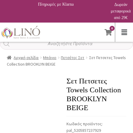
Πληρωμές με Klarna
Δωρεάν
μεταφορικά
από 29€
0
Αναζήτηση
προϊόντων
Αρχική σελίδα
Μπάνιο
Πετσέτες Σετ
Σετ Πετσετες Towels
Collection BROOKLYN BEIGE
Σετ Πετσετες
Towels Collection
BROOKLYN
BEIGE
Κωδικός προϊόντος:
pal_5205857237929