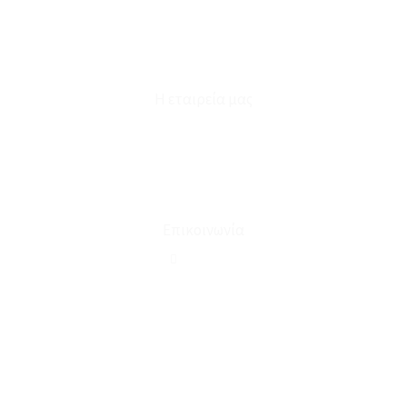
Επικοινωνία
Φόρμα Υπαναχώρησης
Η εταιρεία μας
Για εμάς
Ευκαιρίες Καριέρας
Όροι Χρήσης & Συναλλαγής
Επικοινωνία
210 2911694
sales@linohome.gr
ΑΡ. ΓΕΜΗ: 132380001000
Επικοινωνία
ΚΑΛΕΣΤΕ ΜΑΣ