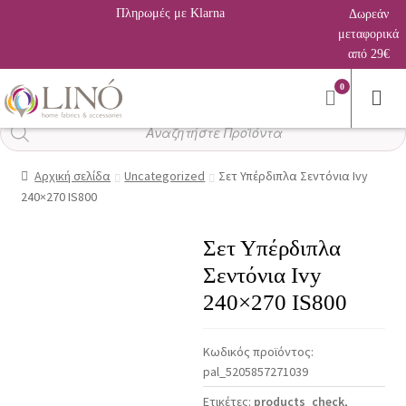
Πληρωμές με Klarna
Δωρεάν
μεταφορικά
από 29€
0
Αναζήτηση
προϊόντων
Αρχική σελίδα
Uncategorized
Σετ Υπέρδιπλα Σεντόνια Ivy
240×270 IS800
Σετ Υπέρδιπλα
Σεντόνια Ivy
240×270 IS800
Κωδικός προϊόντος:
pal_5205857271039
Ετικέτες:
products_check
,