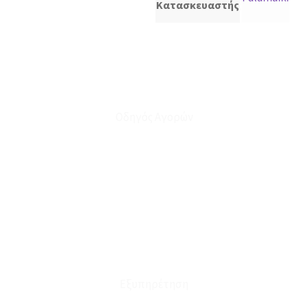
Κατασκευαστής
Οδηγός Αγορών
Ο Λογαριασμός μου
Το Καλάθι μου
Οι Παραγγελίες μου
Τρόποι Αποστολής - Πληρωμής
Πολιτική Επιστροφών
Έξοδα Μεταφορικών
Εξυπηρέτηση
Καταστήματα