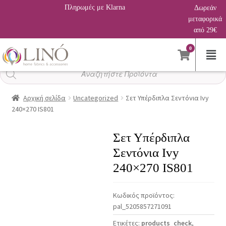
Πληρωμές με Klarna
Δωρεάν
μεταφορικά
από 29€
0
Αναζήτηση
προϊόντων
Αρχική σελίδα
Uncategorized
Σετ Υπέρδιπλα Σεντόνια Ivy
240×270 IS801
Σετ Υπέρδιπλα
Σεντόνια Ivy
240×270 IS801
Κωδικός προϊόντος:
pal_5205857271091
Ετικέτες:
products_check
,