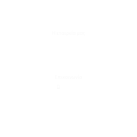
Επικοινωνία
Φόρμα Υπαναχώρησης
Η εταιρεία μας
Για εμάς
Ευκαιρίες Καριέρας
Όροι Χρήσης & Συναλλαγής
Επικοινωνία
210 2911694
sales@linohome.gr
ΑΡ. ΓΕΜΗ: 132380001000
Επικοινωνία
ΚΑΛΕΣΤΕ ΜΑΣ