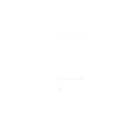
Επικοινωνία
Φόρμα Υπαναχώρησης
Η εταιρεία μας
Για εμάς
Ευκαιρίες Καριέρας
Όροι Χρήσης & Συναλλαγής
Επικοινωνία
210 2911694
sales@linohome.gr
ΑΡ. ΓΕΜΗ: 132380001000
Επικοινωνία
ΚΑΛΕΣΤΕ ΜΑΣ