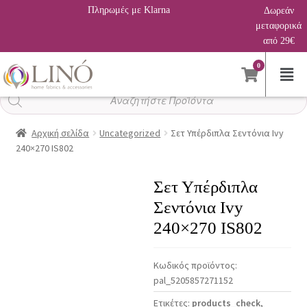
Πληρωμές με Klarna
Δωρεάν
μεταφορικά
από 29€
0
Αναζήτηση
προϊόντων
Αρχική σελίδα
Uncategorized
Σετ Υπέρδιπλα Σεντόνια Ivy
240×270 IS802
Σετ Υπέρδιπλα
Σεντόνια Ivy
240×270 IS802
Κωδικός προϊόντος:
pal_5205857271152
Ετικέτες:
products_check
,