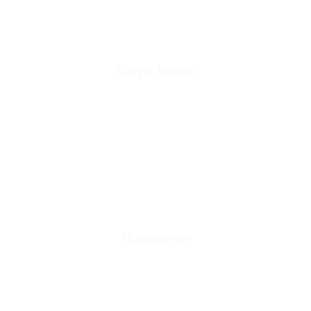
Οδηγός Αγορών
Ο Λογαριασμός μου
Το Καλάθι μου
Οι Παραγγελίες μου
Τρόποι Αποστολής - Πληρωμής
Πολιτική Επιστροφών
Έξοδα Μεταφορικών
Εξυπηρέτηση
Καταστήματα
Επικοινωνία
Φόρμα Υπαναχώρησης