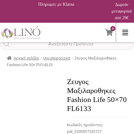
Πληρωμές με Klarna
Δωρεάν
μεταφορικά
από 29€
0
Αναζήτηση
προϊόντων
Αρχική σελίδα
Uncategorized
Ζευγος Μαξιλαροθηκες
Fashion Life 50×70 FL6133
Ζευγος
Μαξιλαροθηκες
Fashion Life 50×70
FL6133
Κωδικός προϊόντος:
pal_5205857235727