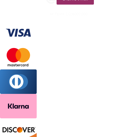
ΑΡ. ΓΕΜΗ: 132380001000