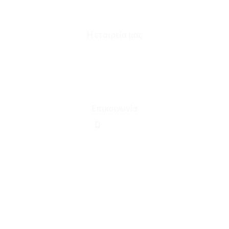
Φόρμα Υπαναχώρησης
Η εταιρεία μας
Για εμάς
Ευκαιρίες Καριέρας
Όροι Χρήσης & Συναλλαγής
Επικοινωνία
210 2911694
sales@linohome.gr
ΑΡ. ΓΕΜΗ: 132380001000
Επικοινωνία
ΚΑΛΕΣΤΕ ΜΑΣ