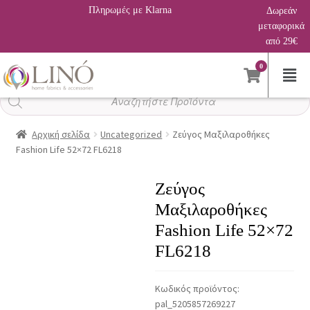
Πληρωμές με Klarna
Δωρεάν
μεταφορικά
από 29€
0
Αναζήτηση
προϊόντων
Αρχική σελίδα
Uncategorized
Ζεύγος Μαξιλαροθήκες
Fashion Life 52×72 FL6218
Ζεύγος
Μαξιλαροθήκες
Fashion Life 52×72
FL6218
Κωδικός προϊόντος:
pal_5205857269227