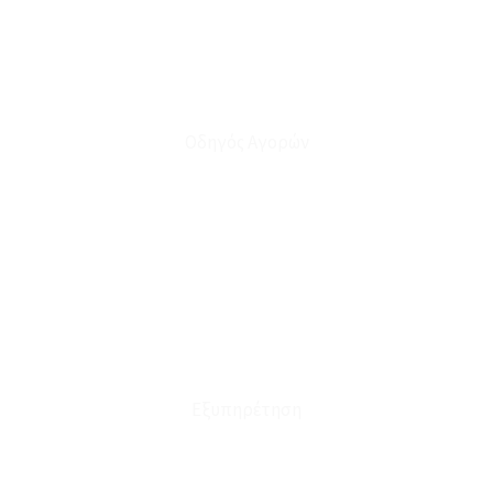
Οδηγός Αγορών
Ο Λογαριασμός μου
Το Καλάθι μου
Οι Παραγγελίες μου
Τρόποι Αποστολής - Πληρωμής
Πολιτική Επιστροφών
Έξοδα Μεταφορικών
Εξυπηρέτηση
Καταστήματα
Επικοινωνία