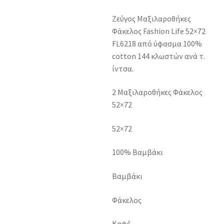
Ζεύγος Μαξιλαροθήκες
Φάκελος Fashion Life 52×72
FL6218 από ύφασμα 100%
cotton 144 κλωστών ανά τ.
ίντσα.
2 Μαξιλαροθήκες Φάκελος
52×72
52×72
100% Βαμβάκι
Βαμβάκι
Φάκελος
Καφέ