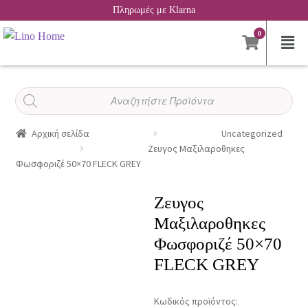
Πληρωμές με Klarna
0
Αναζήτηση
προϊόντων
Αρχική σελίδα
Uncategorized
Ζευγος Μαξιλαροθηκες
Φωσφοριζέ 50×70 FLECK GREY
Ζευγος
Μαξιλαροθηκες
Φωσφοριζέ 50×70
FLECK GREY
Κωδικός προϊόντος: