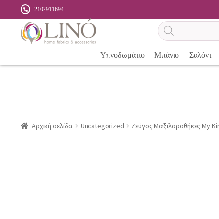
2102911694
Αναζήτηση
προϊόντων
Υπνοδωμάτιο
Μπάνιο
Σαλόνι
Αρχική σελίδα
Uncategorized
Ζεύγος Μαξιλαροθήκες My K