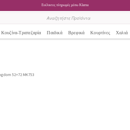
Ευέλικτες πληρωμές μέσω Klarna
Κουζίνα-Τραπεζαρία
Παιδικά
Βρεφικά
Κουρτίνες
Χαλιά
ingdom 52×72 MK753