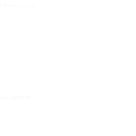
Οδηγός Αγορών
Ο Λογαριασμός μου
Το Καλάθι μου
Οι Παραγγελίες μου
Τρόποι Αποστολής - Πληρωμής
Πολιτική Επιστροφών
Έξοδα Μεταφορικών
Εξυπηρέτηση
Καταστήματα
Επικοινωνία
Φόρμα Υπαναχώρησης