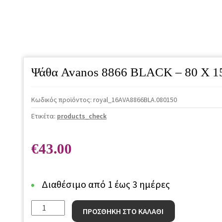
Ψάθα Avanos 8866 BLACK – 80 X 1
Κωδικός προϊόντος:
royal_16AVA8866BLA.080150
Ετικέτα:
products_check
€
43.00
Διαθέσιμο από 1 έως 3 ημέρες
Ψάθα
ΠΡΟΣΘΗΚΗ ΣΤΟ ΚΑΛΑΘΙ
Avanos