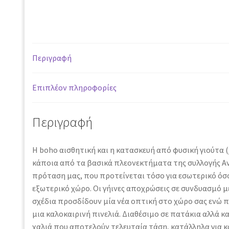
8866
BLACK
-
80
Περιγραφή
x
150
cm
Επιπλέον πληροφορίες
ποσότητα
Περιγραφή
Η boho αισθητική και η κατασκευή από φυσική γιούτα (
κάποια από τα βασικά πλεονεκτήματα της συλλογής Av
πρόταση μας, που προτείνεται τόσο για εσωτερικό όσο
εξωτερικό χώρο. Οι γήινες αποχρώσεις σε συνδυασμό 
σχέδια προσδίδουν μία νέα οπτική στο χώρο σας ενώ 
μια καλοκαιρινή πινελιά. Διαθέσιμο σε πατάκια αλλά κ
χαλιά που αποτελούν τελευταία τάση, κατάλληλα για κ