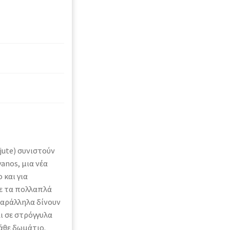
jute) συνιστούν
anos, μια νέα
 και για
με τα πολλαπλά
παράλληλα δίνουν
αι σε στρόγγυλα
άθε δωμάτιο.