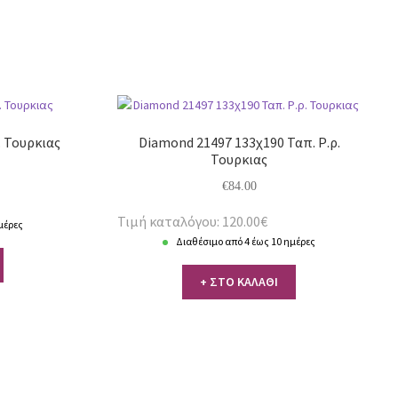
. Τουρκιας
Diamond 21497 133χ190 Ταπ. Ρ.ρ.
Τουρκιας
€
84.00
Τιμή καταλόγου: 120.00€
μέρες
Διαθέσιμο από 4 έως 10 ημέρες
+ ΣΤΟ ΚΑΛΑΘΙ