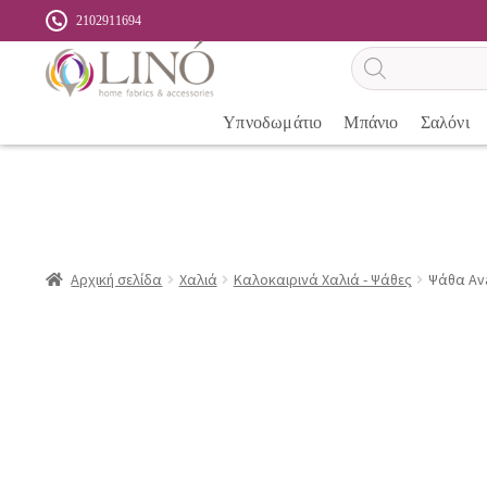
2102911694
Αναζήτηση
προϊόντων
Υπνοδωμάτιο
Μπάνιο
Σαλόνι
Αρχική σελίδα
Χαλιά
Καλοκαιρινά Χαλιά - Ψάθες
Ψάθα Ava