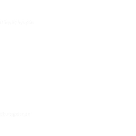
Οδηγός Αγορών
Ο Λογαριασμός μου
Το Καλάθι μου
Οι Παραγγελίες μου
Τρόποι Αποστολής - Πληρωμής
Πολιτική Επιστροφών
Έξοδα Μεταφορικών
Εξυπηρέτηση
Καταστήματα