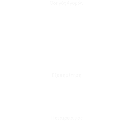
Οδηγός Αγορών
Ο Λογαριασμός μου
Το Καλάθι μου
Οι Παραγγελίες μου
Τρόποι Αποστολής - Πληρωμής
Πολιτική Επιστροφών
Έξοδα Μεταφορικών
Εξυπηρέτηση
Καταστήματα
Επικοινωνία
Φόρμα Υπαναχώρησης
Η εταιρεία μας
Για εμάς