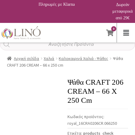
Πληρωμές με Klarna
Δωρεάν
μεταφορικά
από 29€
0
Αναζήτηση
προϊόντων
Αρχική σελίδα
Χαλιά
Καλοκαιρινά Χαλιά - Ψάθες
Ψάθα
CRAFT 206 CREAM – 66 x 250 cm
Ψάθα CRAFT 206
CREAM – 66 X
250 Cm
Κωδικός προϊόντος:
royal_16CRA0206CR.066250
Ετικέτα:
products_check