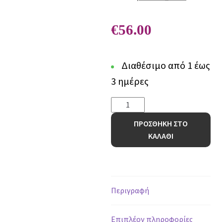
€
56.00
Διαθέσιμο από 1 έως
3 ημέρες
Ψάθα
CRAFT
ΠΡΟΣΘΗΚΗ ΣΤΟ
206
ΚΑΛΑΘΙ
CREAM
-
66
x
250
Περιγραφή
cm
ποσότητα
Επιπλέον πληροφορίες