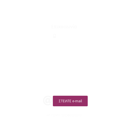
Ευκαιρίες Καριέρας
Όροι Χρήσης & Συναλλαγής
Επικοινωνία
210 2911694
sales@linohome.gr
ΑΡ. ΓΕΜΗ: 132380001000
Επικοινωνία
ΚΑΛΕΣΤΕ ΜΑΣ
ΣΤΕΙΛΤΕ e-mail
ΑΡ. ΓΕΜΗ: 132380001000