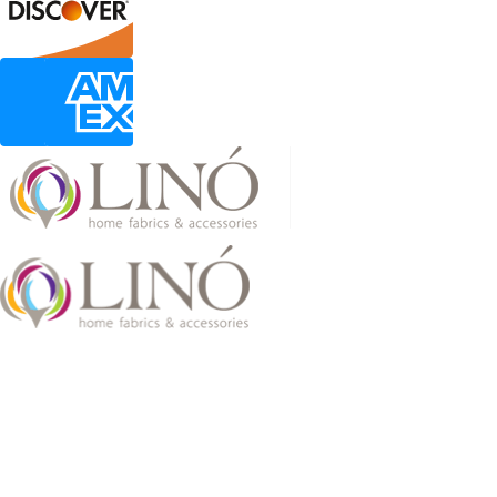
2026 LinoHome
Powered by:
nevma.gr