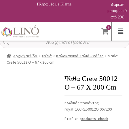
Πληρωμές με Klarna
Δωρεάν
μεταφορικά
από 29€
0
Αναζήτηση
προϊόντων
Αρχική σελίδα
Χαλιά
Καλοκαιρινά Χαλιά - Ψάθες
Ψάθα
Crete 50012 O – 67 x 200 cm
Ψάθα Crete 50012
O – 67 X 200 Cm
Κωδικός προϊόντος:
royal_16CRE50012O.067200
Ετικέτα:
products_check