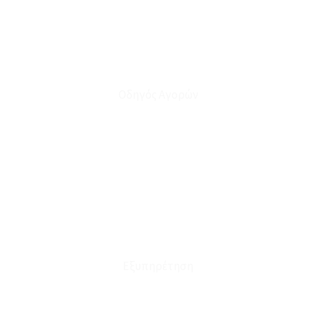
Οδηγός Αγορών
Ο Λογαριασμός μου
Το Καλάθι μου
Οι Παραγγελίες μου
Τρόποι Αποστολής - Πληρωμής
Πολιτική Επιστροφών
Έξοδα Μεταφορικών
Εξυπηρέτηση
Καταστήματα
Επικοινωνία