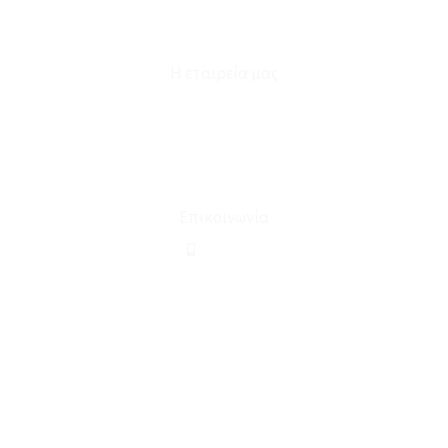
Φόρμα Υπαναχώρησης
Η εταιρεία μας
Για εμάς
Ευκαιρίες Καριέρας
Όροι Χρήσης & Συναλλαγής
Επικοινωνία
210 2911694
sales@linohome.gr
ΑΡ. ΓΕΜΗ: 132380001000
Επικοινωνία
ΚΑΛΕΣΤΕ ΜΑΣ