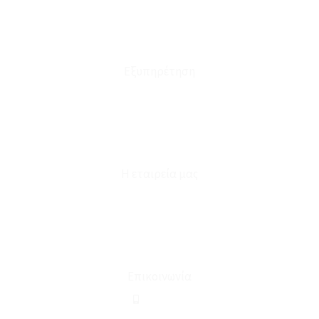
Πολιτική Επιστροφών
Έξοδα Μεταφορικών
Εξυπηρέτηση
Καταστήματα
Επικοινωνία
Φόρμα Υπαναχώρησης
Η εταιρεία μας
Για εμάς
Ευκαιρίες Καριέρας
Όροι Χρήσης & Συναλλαγής
Επικοινωνία
210 2911694