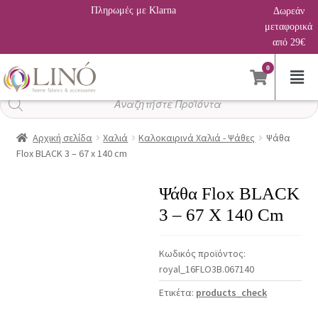
Πληρωμές με Klarna
Δωρεάν
μεταφορικά
από 29€
0
Αναζήτηση
προϊόντων
Αρχική σελίδα
Χαλιά
Καλοκαιρινά Χαλιά - Ψάθες
Ψάθα
Flox BLACK 3 – 67 x 140 cm
Ψάθα Flox BLACK
3 – 67 X 140 Cm
Κωδικός προϊόντος:
royal_16FLO3B.067140
Ετικέτα:
products_check