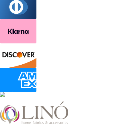
2026 LinoHome
Powered by:
nevma.gr