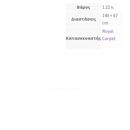
Βάρος
1.22 κ.
140 × 67
Διαστάσεις
cm
Royal
Κατασκευαστής
Carpet
Οδηγός Αγορών
Ο Λογαριασμός μου
Το Καλάθι μου
Οι Παραγγελίες μου
Τρόποι Αποστολής - Πληρωμής