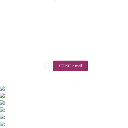
210 2911694
sales@linohome.gr
ΑΡ. ΓΕΜΗ: 132380001000
Επικοινωνία
ΚΑΛΕΣΤΕ ΜΑΣ
ΣΤΕΙΛΤΕ e-mail
ΑΡ. ΓΕΜΗ: 132380001000