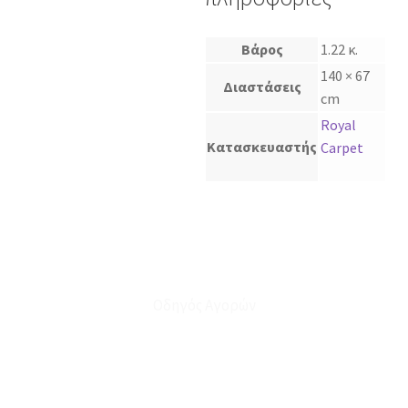
Βάρος
1.22 κ.
140 × 67
Διαστάσεις
cm
Royal
Κατασκευαστής
Carpet
Οδηγός Αγορών
Ο Λογαριασμός μου
Το Καλάθι μου
Οι Παραγγελίες μου