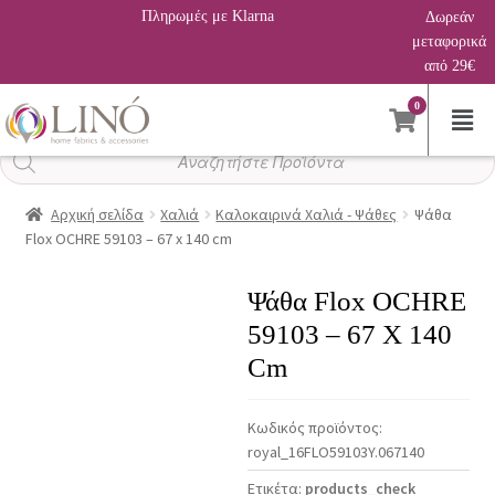
Πληρωμές με Klarna
Δωρεάν
μεταφορικά
από 29€
0
Αναζήτηση
προϊόντων
Αρχική σελίδα
Χαλιά
Καλοκαιρινά Χαλιά - Ψάθες
Ψάθα
Flox OCHRE 59103 – 67 x 140 cm
Ψάθα Flox OCHRE
59103 – 67 X 140
Cm
Κωδικός προϊόντος:
royal_16FLO59103Y.067140
Ετικέτα:
products_check