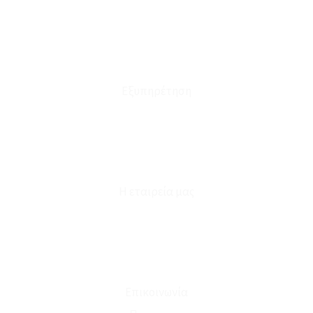
Τρόποι Αποστολής - Πληρωμής
Πολιτική Επιστροφών
Έξοδα Μεταφορικών
Εξυπηρέτηση
Καταστήματα
Επικοινωνία
Φόρμα Υπαναχώρησης
Η εταιρεία μας
Για εμάς
Ευκαιρίες Καριέρας
Όροι Χρήσης & Συναλλαγής
Επικοινωνία