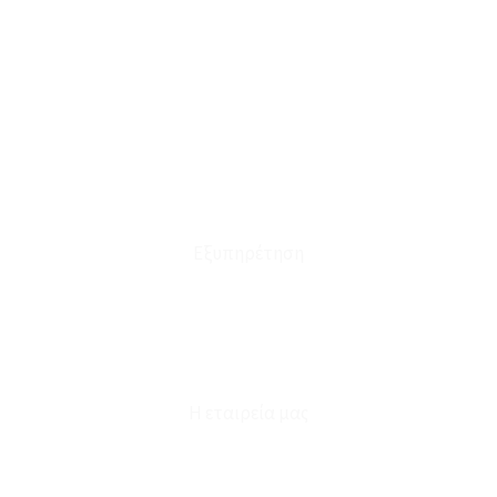
Ο Λογαριασμός μου
Το Καλάθι μου
Οι Παραγγελίες μου
Τρόποι Αποστολής - Πληρωμής
Πολιτική Επιστροφών
Έξοδα Μεταφορικών
Εξυπηρέτηση
Καταστήματα
Επικοινωνία
Φόρμα Υπαναχώρησης
Η εταιρεία μας
Για εμάς
Ευκαιρίες Καριέρας