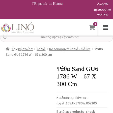
Πληρωμές με Klarna
Δωρεάν
μεταφορικά
από 29€
0
Αναζήτηση
προϊόντων
Αρχική σελίδα
Χαλιά
Καλοκαιρινά Χαλιά - Ψάθες
Ψάθα
Sand GU6 1786 W – 67 x 300 cm
Ψάθα Sand GU6
1786 W – 67 X
300 Cm
Κωδικός προϊόντος:
royal_16SAN1786W.067300
Ετικέτα:
products_check