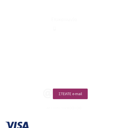
Όροι Χρήσης & Συναλλαγής
Επικοινωνία
210 2911694
sales@linohome.gr
ΑΡ. ΓΕΜΗ: 132380001000
Επικοινωνία
ΚΑΛΕΣΤΕ ΜΑΣ
ΣΤΕΙΛΤΕ e-mail
ΑΡ. ΓΕΜΗ: 132380001000