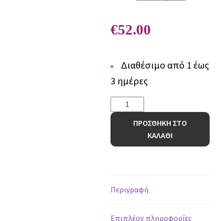
€
52.00
Διαθέσιμο από 1 έως
3 ημέρες
Στρόγγυλο
Παιδικό
ΠΡΟΣΘΗΚΗ ΣΤΟ
Χαλί
ΚΑΛΑΘΙ
Lila
39
-
120
x
Περιγραφή
120
cm
Επιπλέον πληροφορίες