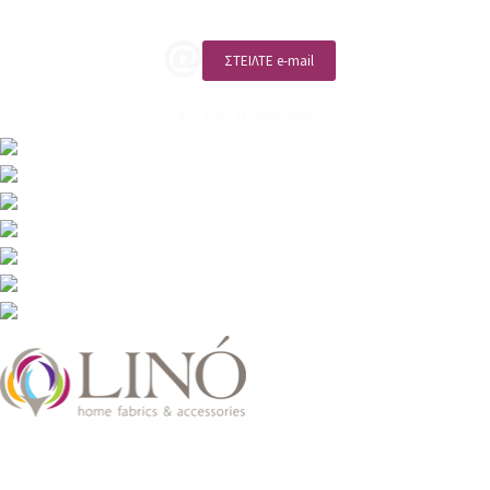
ΣΤΕΙΛΤΕ e-mail
ΑΡ. ΓΕΜΗ: 132380001000
2026 LinoHome
Powered by:
nevma.gr