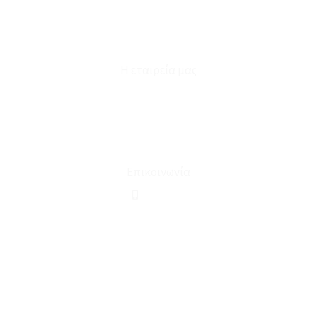
Επικοινωνία
Φόρμα Υπαναχώρησης
Η εταιρεία μας
Για εμάς
Ευκαιρίες Καριέρας
Όροι Χρήσης & Συναλλαγής
Επικοινωνία
210 2911694
sales@linohome.gr
ΑΡ. ΓΕΜΗ: 132380001000
Επικοινωνία
ΚΑΛΕΣΤΕ ΜΑΣ