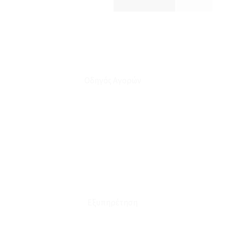
Οδηγός Αγορών
Ο Λογαριασμός μου
Το Καλάθι μου
Οι Παραγγελίες μου
Τρόποι Αποστολής - Πληρωμής
Πολιτική Επιστροφών
Έξοδα Μεταφορικών
Εξυπηρέτηση
Καταστήματα