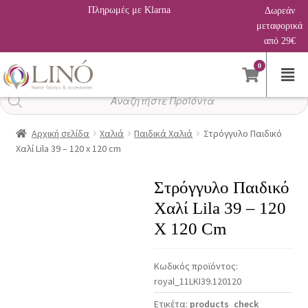
Πληρωμές με Klarna
Δωρεάν
μεταφορικά
από 29€
0
Αναζήτηση
προϊόντων
Αρχική σελίδα
Χαλιά
Παιδικά Χαλιά
Στρόγγυλο Παιδικό
Χαλί Lila 39 – 120 x 120 cm
Στρόγγυλο Παιδικό
Χαλί Lila 39 – 120
X 120 Cm
Κωδικός προϊόντος:
royal_11LKI39.120120
Ετικέτα:
products_check