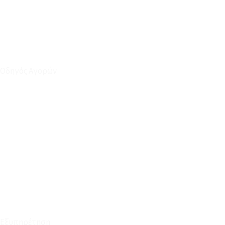
Οδηγός Αγορών
Ο Λογαριασμός μου
Το Καλάθι μου
Οι Παραγγελίες μου
Τρόποι Αποστολής - Πληρωμής
Πολιτική Επιστροφών
Έξοδα Μεταφορικών
Εξυπηρέτηση