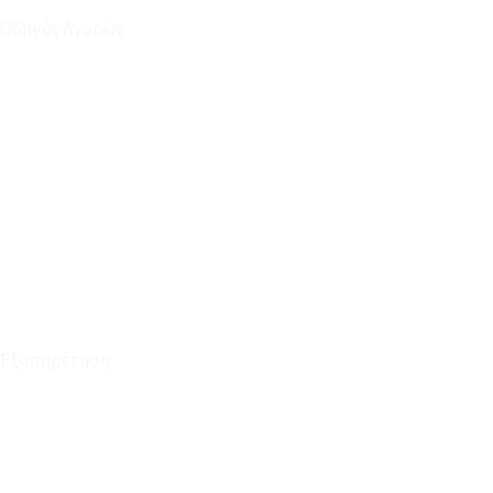
Οδηγός Αγορών
Ο Λογαριασμός μου
Το Καλάθι μου
Οι Παραγγελίες μου
Τρόποι Αποστολής - Πληρωμής
Πολιτική Επιστροφών
Έξοδα Μεταφορικών
Εξυπηρέτηση
Καταστήματα
Επικοινωνία
Φόρμα Υπαναχώρησης