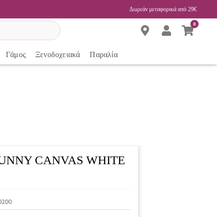
Δωρεάν μεταφορικά από 29€
0
Γάμος
Ξενοδοχειακά
Παραλία
y BUNNY CANVAS WHITE
0200