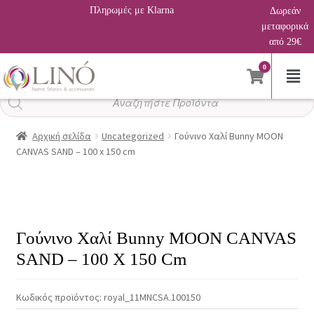
Πληρωμές με Klarna
Δωρεάν
μεταφορικά
από 29€
0
Αναζήτηση
προϊόντων
Αρχική σελίδα
Uncategorized
Γούνινο Χαλί Bunny MOON
CANVAS SAND – 100 x 150 cm
Γούνινο Χαλί Bunny MOON CANVAS
SAND – 100 X 150 Cm
Κωδικός προϊόντος:
royal_11MNCSA.100150