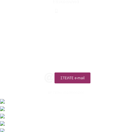
Επικοινωνία
210 2911694
sales@linohome.gr
ΑΡ. ΓΕΜΗ: 132380001000
Επικοινωνία
ΚΑΛΕΣΤΕ ΜΑΣ
ΣΤΕΙΛΤΕ e-mail
ΑΡ. ΓΕΜΗ: 132380001000