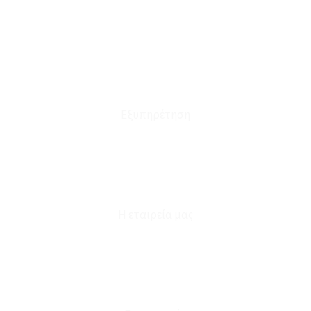
Οι Παραγγελίες μου
Τρόποι Αποστολής - Πληρωμής
Πολιτική Επιστροφών
Έξοδα Μεταφορικών
Εξυπηρέτηση
Καταστήματα
Επικοινωνία
Φόρμα Υπαναχώρησης
Η εταιρεία μας
Για εμάς
Ευκαιρίες Καριέρας
Όροι Χρήσης & Συναλλαγής