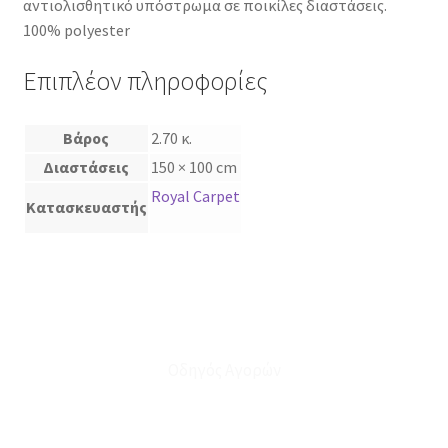
αντιολισθητικό υπόστρωμα σε ποικίλες διαστάσεις.
100% polyester
Επιπλέον πληροφορίες
Βάρος
2.70 κ.
Διαστάσεις
150 × 100 cm
Royal Carpet
Κατασκευαστής
Οδηγός Αγορών
Ο Λογαριασμός μου
Το Καλάθι μου