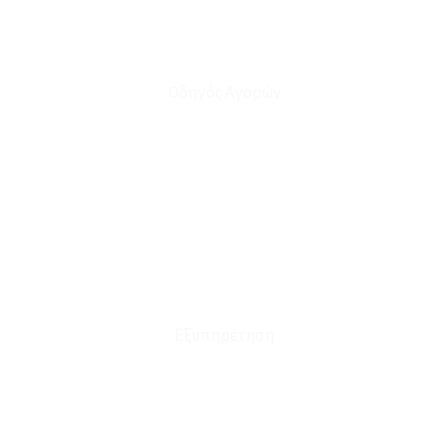
Οδηγός Αγορών
Ο Λογαριασμός μου
Το Καλάθι μου
Οι Παραγγελίες μου
Τρόποι Αποστολής - Πληρωμής
Πολιτική Επιστροφών
Έξοδα Μεταφορικών
Εξυπηρέτηση
Καταστήματα
Επικοινωνία
Φόρμα Υπαναχώρησης