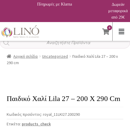
Πληρωμές με Klarna
Δωρεάν
μεταφορικά
από 29€
0
Αναζήτηση
προϊόντων
Αρχική σελίδα
Uncategorized
Παιδικό Χαλί Lila 27 – 200 x
290 cm
Παιδικό Χαλί Lila 27 – 200 X 290 Cm
Κωδικός προϊόντος:
royal_11LKI27.200290
Ετικέτα:
products_check