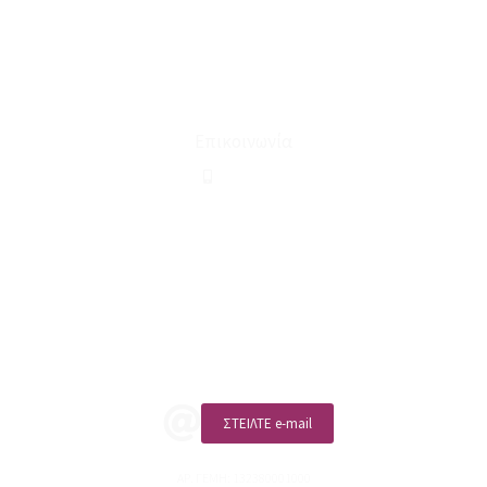
Για εμάς
Ευκαιρίες Καριέρας
Όροι Χρήσης & Συναλλαγής
Επικοινωνία
210 2911694
sales@linohome.gr
ΑΡ. ΓΕΜΗ: 132380001000
Επικοινωνία
ΚΑΛΕΣΤΕ ΜΑΣ
ΣΤΕΙΛΤΕ e-mail
ΑΡ. ΓΕΜΗ: 132380001000