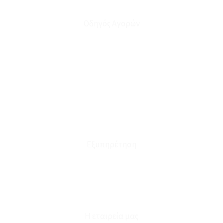
Οδηγός Αγορών
Ο Λογαριασμός μου
Το Καλάθι μου
Οι Παραγγελίες μου
Τρόποι Αποστολής - Πληρωμής
Πολιτική Επιστροφών
Έξοδα Μεταφορικών
Εξυπηρέτηση
Καταστήματα
Επικοινωνία
Φόρμα Υπαναχώρησης
Η εταιρεία μας