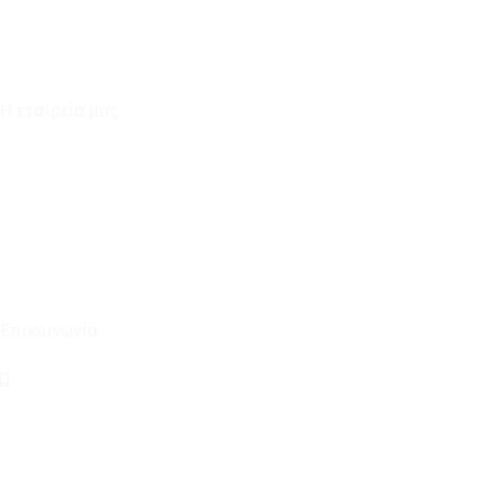
Φόρμα Υπαναχώρησης
Η εταιρεία μας
Για εμάς
Ευκαιρίες Καριέρας
Όροι Χρήσης & Συναλλαγής
Επικοινωνία
210 2911694
sales@linohome.gr