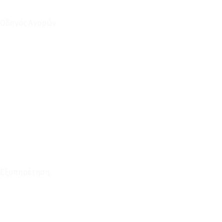
Οδηγός Αγορών
Ο Λογαριασμός μου
Το Καλάθι μου
Οι Παραγγελίες μου
Τρόποι Αποστολής - Πληρωμής
Πολιτική Επιστροφών
Έξοδα Μεταφορικών
Εξυπηρέτηση
Καταστήματα
Επικοινωνία