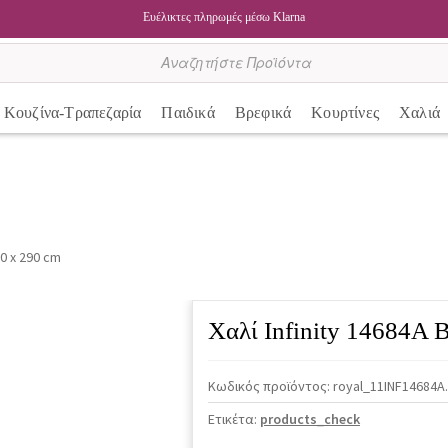
Ευέλικτες πληρωμές μέσω Klarna
Κουζίνα-Τραπεζαρία
Παιδικά
Βρεφικά
Κουρτίνες
Χαλιά
00 x 290 cm
Χαλί Infinity 14684A
Κωδικός προϊόντος:
royal_11INF14684A
Ετικέτα:
products_check