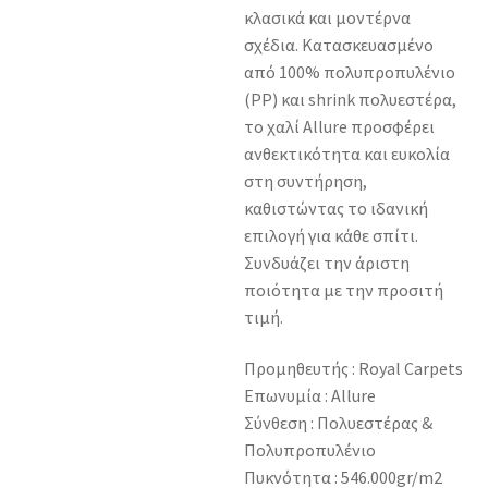
κλασικά και μοντέρνα
σχέδια. Κατασκευασμένο
από 100% πολυπροπυλένιο
(PP) και shrink πολυεστέρα,
το χαλί Allure προσφέρει
ανθεκτικότητα και ευκολία
στη συντήρηση,
καθιστώντας το ιδανική
επιλογή για κάθε σπίτι.
Συνδυάζει την άριστη
ποιότητα με την προσιτή
τιμή.
Προμηθευτής : Royal Carpets
Επωνυμία : Allure
Σύνθεση : Πολυεστέρας &
Πολυπροπυλένιο
Πυκνότητα : 546.000gr/m2