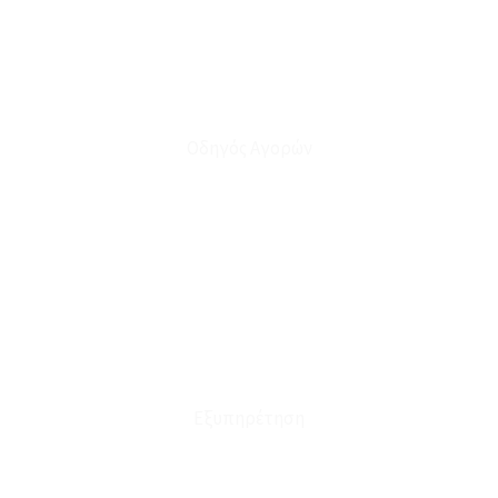
Οδηγός Αγορών
Ο Λογαριασμός μου
Το Καλάθι μου
Οι Παραγγελίες μου
Τρόποι Αποστολής - Πληρωμής
Πολιτική Επιστροφών
Έξοδα Μεταφορικών
Εξυπηρέτηση
Καταστήματα
Επικοινωνία