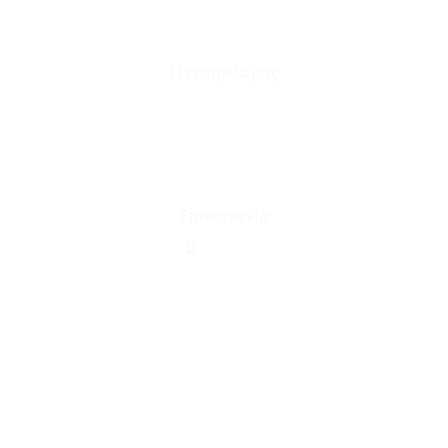
Φόρμα Υπαναχώρησης
Η εταιρεία μας
Για εμάς
Ευκαιρίες Καριέρας
Όροι Χρήσης & Συναλλαγής
Επικοινωνία
210 2911694
sales@linohome.gr
ΑΡ. ΓΕΜΗ: 132380001000
Επικοινωνία
ΚΑΛΕΣΤΕ ΜΑΣ