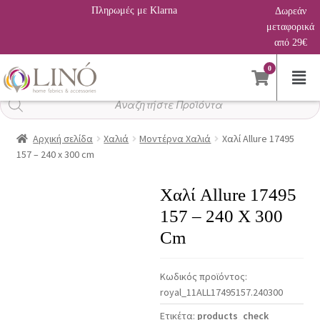
Πληρωμές με Klarna
Δωρεάν
μεταφορικά
από 29€
0
Αναζήτηση
προϊόντων
Αρχική σελίδα
Χαλιά
Μοντέρνα Χαλιά
Χαλί Allure 17495
157 – 240 x 300 cm
Χαλί Allure 17495
157 – 240 X 300
Cm
Κωδικός προϊόντος:
royal_11ALL17495157.240300
Ετικέτα:
products_check