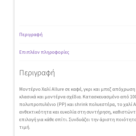
37601
-
200
x
Περιγραφή
250
cm
ποσότητα
Επιπλέον πληροφορίες
Περιγραφή
Μοντέρνο Χαλί Allure σε καφέ, γκρι και μπεζ απόχρωση
κλασικά και μοντέρνα σχέδια. Κατασκευασμένο από 1
πολυπροπυλένιο (PP) και shrink πολυεστέρα, το χαλί 
ανθεκτικότητα και ευκολία στη συντήρηση, καθιστώντ
επιλογή για κάθε σπίτι. Συνδυάζει την άριστη ποιότητ
τιμή.