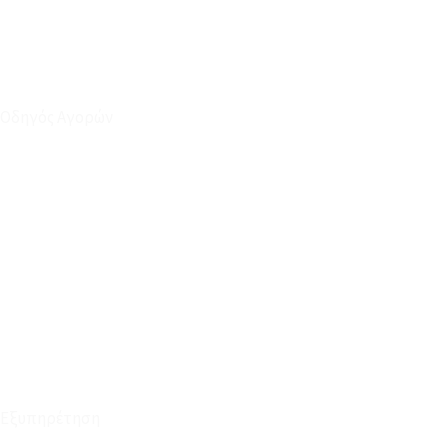
Οδηγός Αγορών
Ο Λογαριασμός μου
Το Καλάθι μου
Οι Παραγγελίες μου
Τρόποι Αποστολής - Πληρωμής
Πολιτική Επιστροφών
Έξοδα Μεταφορικών
Εξυπηρέτηση