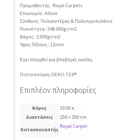
Προμηθευτής : Royal Carpets
Επωνυμία : Allure
Σύνθεση : Πολυεστέρας & Πολυπροπυλένιο
Πυκνότητα : 546.000gr/m2
Βάρος : 2.000gr/m2
Ύψος Πέλους : 12mm
Έχει ελεγχθεί για βλαβερές ουσίες.
Πιστοποίηση: OEKO-TEX®
Επιπλέον πληροφορίες
Βάρος
10.00 κ.
Διαστάσεις
250 × 200 cm
Royal Carpet
Κατασκευαστής