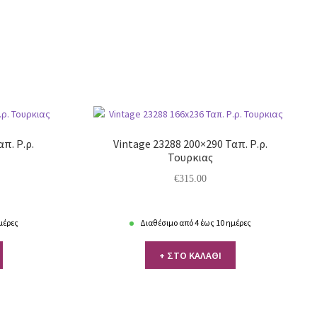
π. Ρ.ρ.
Vintage 23288 200×290 Ταπ. Ρ.ρ.
Τουρκιας
€
315.00
μέρες
Διαθέσιμο από 4 έως 10 ημέρες
+ ΣΤΟ ΚΑΛΑΘΙ