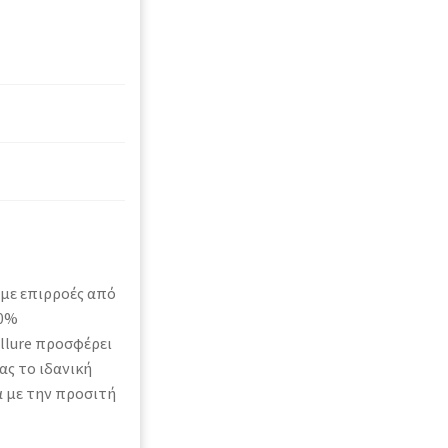
 με επιρροές από
00%
Allure προσφέρει
ας το ιδανική
α με την προσιτή