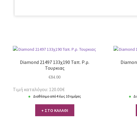
Diamond 21497 133χ190 Ταπ. Ρ.ρ.
Diamond
Τουρκιας
€
84.00
Τιμή καταλόγου: 120.00€
Διαθέσιμο από 4 έως 10 ημέρες
Δι
+ ΣΤΟ ΚΑΛΑΘΙ