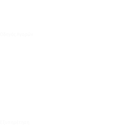
Οδηγός Αγορών
Ο Λογαριασμός μου
Το Καλάθι μου
Οι Παραγγελίες μου
Τρόποι Αποστολής - Πληρωμής
Πολιτική Επιστροφών
Έξοδα Μεταφορικών
Εξυπηρέτηση