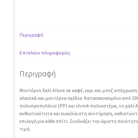
37601
-
140
x
Περιγραφή
200
cm
ποσότητα
Επιπλέον πληροφορίες
Περιγραφή
Μοντέρνο Χαλί Allure σε καφέ, γκρι και μπεζ απόχρωση
κλασικά και μοντέρνα σχέδια. Κατασκευασμένο από 1
πολυπροπυλένιο (PP) και shrink πολυεστέρα, το χαλί 
ανθεκτικότητα και ευκολία στη συντήρηση, καθιστώντ
επιλογή για κάθε σπίτι. Συνδυάζει την άριστη ποιότητ
τιμή.