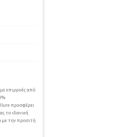
 με επιρροές από
00%
Allure προσφέρει
ας το ιδανική
α με την προσιτή