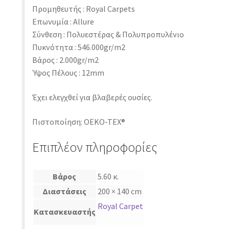
Προμηθευτής : Royal Carpets
Επωνυμία : Allure
Σύνθεση : Πολυεστέρας & Πολυπροπυλένιο
Πυκνότητα : 546.000gr/m2
Βάρος : 2.000gr/m2
Ύψος Πέλους : 12mm
Έχει ελεγχθεί για βλαβερές ουσίες.
Πιστοποίηση: OEKO-TEX®
Επιπλέον πληροφορίες
Βάρος
5.60 κ.
Διαστάσεις
200 × 140 cm
Royal Carpet
Κατασκευαστής