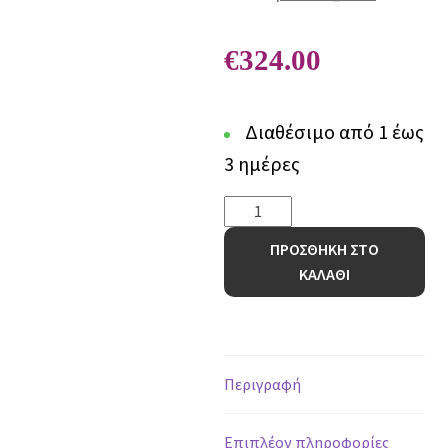
€
324.00
Διαθέσιμο από 1 έως
3 ημέρες
Χαλί
Bianca
ΠΡΟΣΘΗΚΗ ΣΤΟ
680A
ΚΑΛΑΘΙ
BEIGE
-
240
x
300
Περιγραφή
cm
ποσότητα
Επιπλέον πληροφορίες