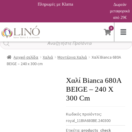
Πληρωμές με Klarna
Δωρεάν
μεταφορικά
από 29€
0
Αναζήτηση
προϊόντων
Αρχική σελίδα
Χαλιά
Μοντέρνα Χαλιά
Χαλί Bianca 680A
BEIGE – 240 x 300 cm
Χαλί Bianca 680A
BEIGE – 240 X
300 Cm
Κωδικός προϊόντος:
royal_11BIA680BE.240300
Ετικέτα:
products_check