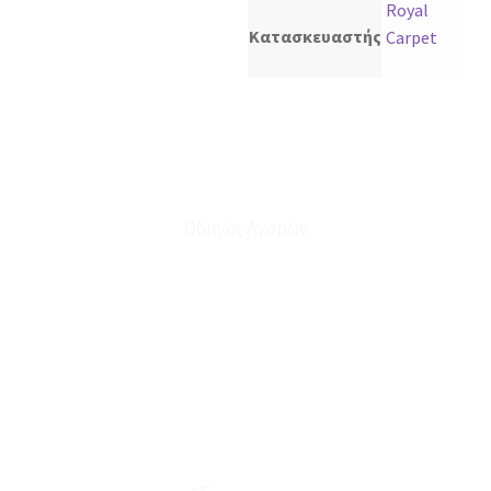
Royal
Κατασκευαστής
Carpet
Οδηγός Αγορών
Ο Λογαριασμός μου
Το Καλάθι μου
Οι Παραγγελίες μου
Τρόποι Αποστολής - Πληρωμής
Πολιτική Επιστροφών
Έξοδα Μεταφορικών