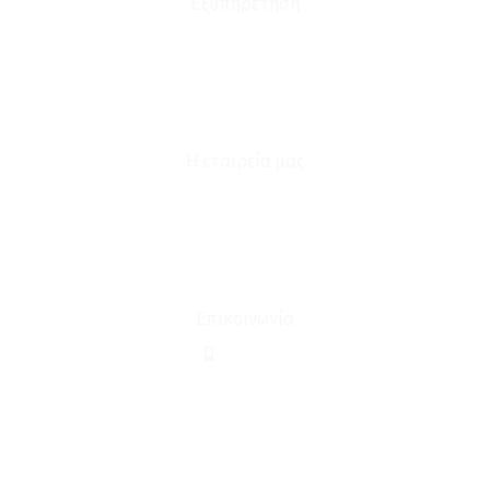
Εξυπηρέτηση
Καταστήματα
Επικοινωνία
Φόρμα Υπαναχώρησης
Η εταιρεία μας
Για εμάς
Ευκαιρίες Καριέρας
Όροι Χρήσης & Συναλλαγής
Επικοινωνία
210 2911694
sales@linohome.gr
ΑΡ. ΓΕΜΗ: 132380001000
Επικοινωνία