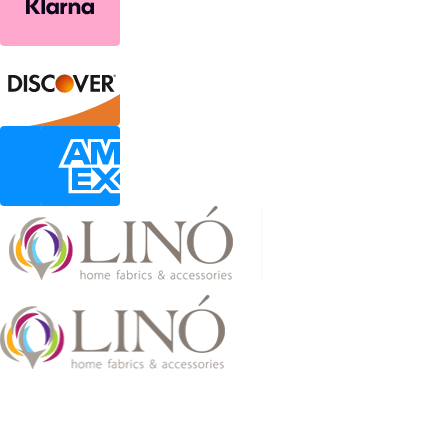
2026 LinoHome
Powered by:
nevma.gr