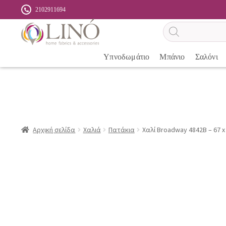
2102911694
Αναζήτηση
προϊόντων
Υπνοδωμάτιο
Μπάνιο
Σαλόνι
Αρχική σελίδα
Χαλιά
Πατάκια
Χαλί Broadway 4842B – 67 x