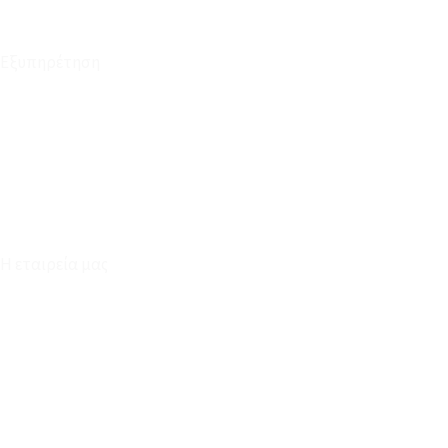
Εξυπηρέτηση
Καταστήματα
Επικοινωνία
Φόρμα Υπαναχώρησης
Η εταιρεία μας
Για εμάς
Ευκαιρίες Καριέρας
Όροι Χρήσης & Συναλλαγής