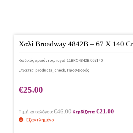
Χαλί Broadway 4842B – 67 X 140 C
Κωδικός προϊόντος:
royal_11BRO4842B.067140
Ετικέτες:
products_check
,
Προσφορές
€
25.00
€
46.00
€
21.00
Τιμή καταλόγου:
Κερδίζετε:
|
Εξαντλημένο