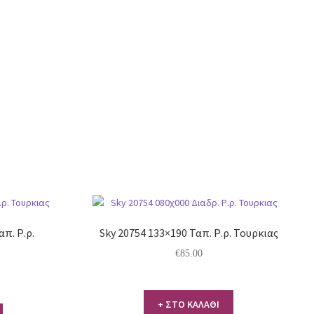
απ. Ρ.ρ.
Sky 20754 133×190 Ταπ. Ρ.ρ. Τουρκιας
€
85.00
+ ΣΤΟ ΚΑΛΑΘΙ