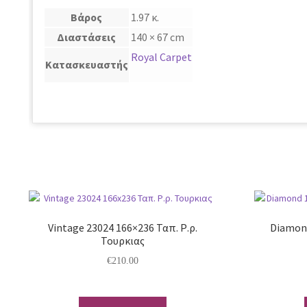
Βάρος
1.97 κ.
Διαστάσεις
140 × 67 cm
Royal Carpet
Κατασκευαστής
Vintage 23024 166×236 Ταπ. Ρ.ρ.
Diamond
Τουρκιας
€
210.00