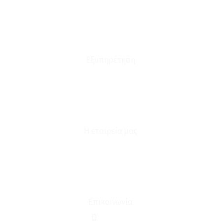
Τρόποι Αποστολής - Πληρωμής
Πολιτική Επιστροφών
Έξοδα Μεταφορικών
Εξυπηρέτηση
Καταστήματα
Επικοινωνία
Φόρμα Υπαναχώρησης
Η εταιρεία μας
Για εμάς
Ευκαιρίες Καριέρας
Όροι Χρήσης & Συναλλαγής
Επικοινωνία
210 2911694