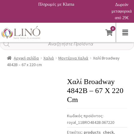
Πληρωμές με Klarna
Δωρεάν
μεταφορικά
από 29€
0
Αναζήτηση
προϊόντων
Αρχική σελίδα
Χαλιά
Μοντέρνα Χαλιά
Χαλί Broadway
4842B – 67 x 220 cm
Χαλί Broadway
4842B – 67 X 220
Cm
Κωδικός προϊόντος:
royal_11BRO4842B.067220
Ετικέτες:
products_check
,