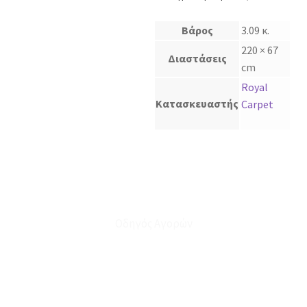
Βάρος
3.09 κ.
220 × 67
Διαστάσεις
cm
Royal
Κατασκευαστής
Carpet
Οδηγός Αγορών
Ο Λογαριασμός μου
Το Καλάθι μου
Οι Παραγγελίες μου