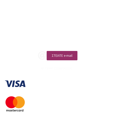
sales@linohome.gr
ΑΡ. ΓΕΜΗ: 132380001000
Επικοινωνία
ΚΑΛΕΣΤΕ ΜΑΣ
ΣΤΕΙΛΤΕ e-mail
ΑΡ. ΓΕΜΗ: 132380001000