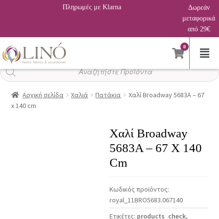
Πληρωμές με Klarna
Δωρεάν
μεταφορικά
από 29€
0
Αναζήτηση
προϊόντων
Αρχική σελίδα
Χαλιά
Πατάκια
Χαλί Broadway 5683A – 67
x 140 cm
Χαλί Broadway
5683A – 67 X 140
Cm
Κωδικός προϊόντος:
royal_11BRO5683.067140
Ετικέτες:
products_check
,