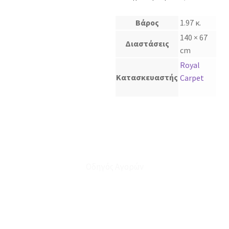
Βάρος
1.97 κ.
140 × 67
Διαστάσεις
cm
Royal
Κατασκευαστής
Carpet
Οδηγός Αγορών
Ο Λογαριασμός μου
Το Καλάθι μου
Οι Παραγγελίες μου