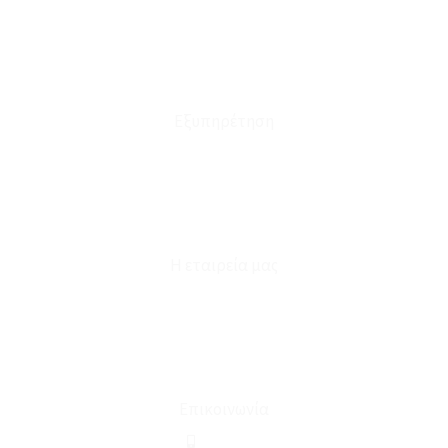
Τρόποι Αποστολής - Πληρωμής
Πολιτική Επιστροφών
Έξοδα Μεταφορικών
Εξυπηρέτηση
Καταστήματα
Επικοινωνία
Φόρμα Υπαναχώρησης
Η εταιρεία μας
Για εμάς
Ευκαιρίες Καριέρας
Όροι Χρήσης & Συναλλαγής
Επικοινωνία
210 2911694