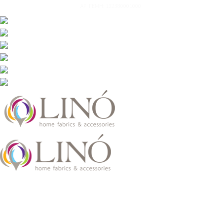
ΑΡ. ΓΕΜΗ: 132380001000
2026 LinoHome
Powered by:
nevma.gr