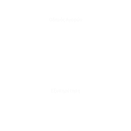
Οδηγός Αγορών
Ο Λογαριασμός μου
Το Καλάθι μου
Οι Παραγγελίες μου
Τρόποι Αποστολής - Πληρωμής
Πολιτική Επιστροφών
Έξοδα Μεταφορικών
Εξυπηρέτηση
Καταστήματα
Επικοινωνία
Φόρμα Υπαναχώρησης