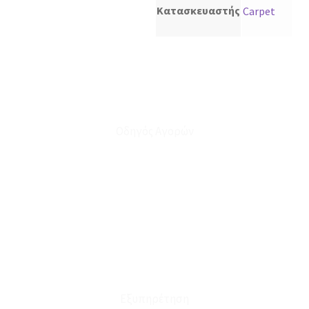
Κατασκευαστής
Carpet
Οδηγός Αγορών
Ο Λογαριασμός μου
Το Καλάθι μου
Οι Παραγγελίες μου
Τρόποι Αποστολής - Πληρωμής
Πολιτική Επιστροφών
Έξοδα Μεταφορικών
Εξυπηρέτηση