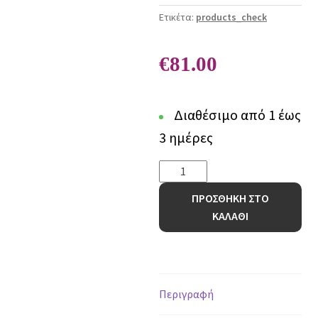
Ετικέτα:
products_check
€
81.00
Διαθέσιμο από 1 έως
3 ημέρες
Γούνινο
Χαλί
ΠΡΟΣΘΗΚΗ ΣΤΟ
Bunny
ΚΑΛΑΘΙ
RABBIT
BEIGE
-
133
x
Περιγραφή
190