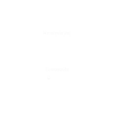
Καταστήματα
Επικοινωνία
Φόρμα Υπαναχώρησης
Η εταιρεία μας
Για εμάς
Ευκαιρίες Καριέρας
Όροι Χρήσης & Συναλλαγής
Επικοινωνία
210 2911694
sales@linohome.gr
ΑΡ. ΓΕΜΗ: 132380001000
Επικοινωνία